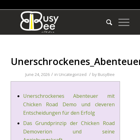
Unerschrockenes_Abenteue
/
/
June 24, 2026
in
Uncategorized
by
BusyBee
Unerschrockenes Abenteuer mit
Chicken Road Demo und cleveren
Entscheidungen für den Erfolg
Das Grundprinzip der Chicken Road
Demoverion und seine
Anziehungskraft