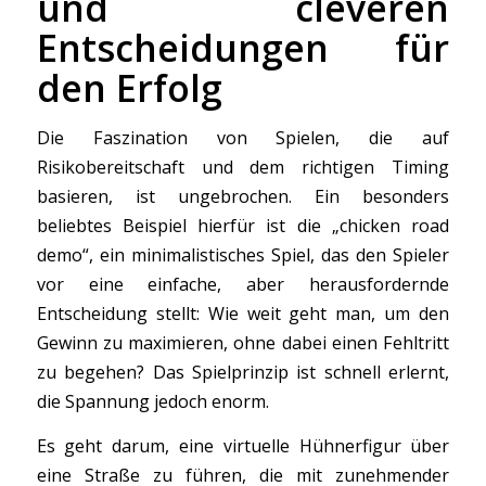
und cleveren
Entscheidungen für
den Erfolg
Die Faszination von Spielen, die auf
Risikobereitschaft und dem richtigen Timing
basieren, ist ungebrochen. Ein besonders
beliebtes Beispiel hierfür ist die „chicken road
demo“, ein minimalistisches Spiel, das den Spieler
vor eine einfache, aber herausfordernde
Entscheidung stellt: Wie weit geht man, um den
Gewinn zu maximieren, ohne dabei einen Fehltritt
zu begehen? Das Spielprinzip ist schnell erlernt,
die Spannung jedoch enorm.
Es geht darum, eine virtuelle Hühnerfigur über
eine Straße zu führen, die mit zunehmender