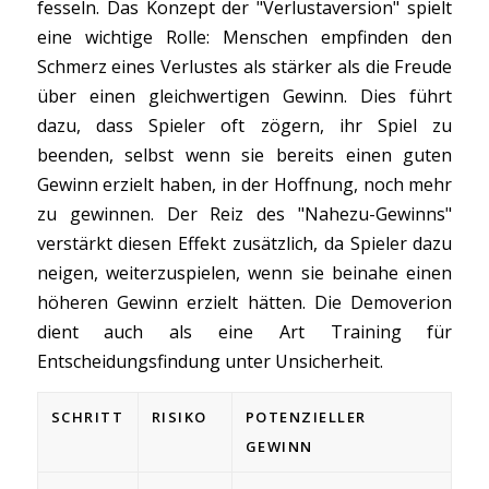
fesseln. Das Konzept der "Verlustaversion" spielt
eine wichtige Rolle: Menschen empfinden den
Schmerz eines Verlustes als stärker als die Freude
über einen gleichwertigen Gewinn. Dies führt
dazu, dass Spieler oft zögern, ihr Spiel zu
beenden, selbst wenn sie bereits einen guten
Gewinn erzielt haben, in der Hoffnung, noch mehr
zu gewinnen. Der Reiz des "Nahezu-Gewinns"
verstärkt diesen Effekt zusätzlich, da Spieler dazu
neigen, weiterzuspielen, wenn sie beinahe einen
höheren Gewinn erzielt hätten. Die Demoverion
dient auch als eine Art Training für
Entscheidungsfindung unter Unsicherheit.
SCHRITT
RISIKO
POTENZIELLER
GEWINN