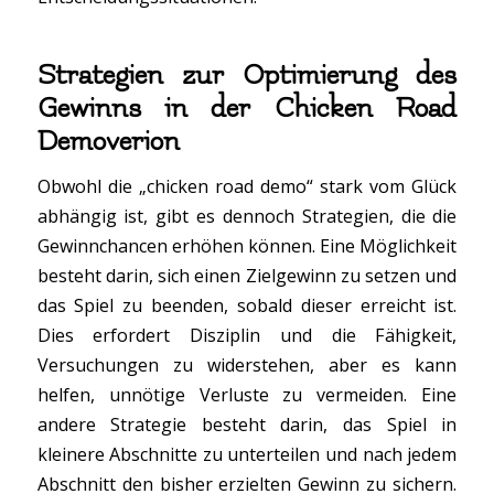
Strategien zur Optimierung des
Gewinns in der Chicken Road
Demoverion
Obwohl die „chicken road demo“ stark vom Glück
abhängig ist, gibt es dennoch Strategien, die die
Gewinnchancen erhöhen können. Eine Möglichkeit
besteht darin, sich einen Zielgewinn zu setzen und
das Spiel zu beenden, sobald dieser erreicht ist.
Dies erfordert Disziplin und die Fähigkeit,
Versuchungen zu widerstehen, aber es kann
helfen, unnötige Verluste zu vermeiden. Eine
andere Strategie besteht darin, das Spiel in
kleinere Abschnitte zu unterteilen und nach jedem
Abschnitt den bisher erzielten Gewinn zu sichern.