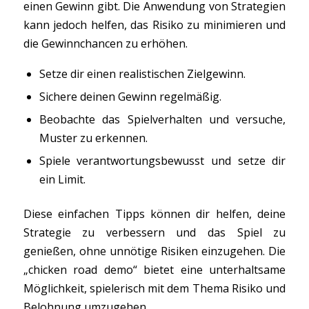
einen Gewinn gibt. Die Anwendung von Strategien
kann jedoch helfen, das Risiko zu minimieren und
die Gewinnchancen zu erhöhen.
Setze dir einen realistischen Zielgewinn.
Sichere deinen Gewinn regelmäßig.
Beobachte das Spielverhalten und versuche,
Muster zu erkennen.
Spiele verantwortungsbewusst und setze dir
ein Limit.
Diese einfachen Tipps können dir helfen, deine
Strategie zu verbessern und das Spiel zu
genießen, ohne unnötige Risiken einzugehen. Die
„chicken road demo“ bietet eine unterhaltsame
Möglichkeit, spielerisch mit dem Thema Risiko und
Belohnung umzugehen.