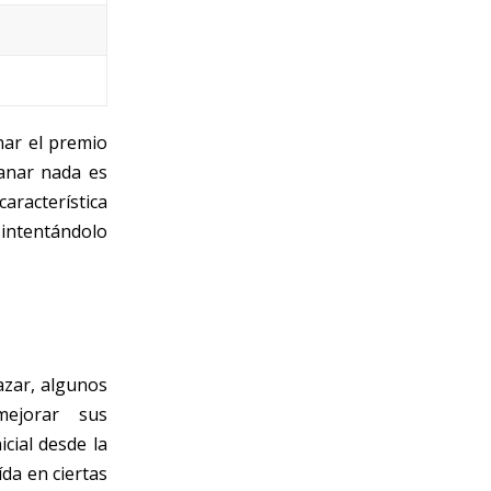
nar el premio
ganar nada es
aracterística
 intentándolo
azar, algunos
mejorar sus
cial desde la
ída en ciertas