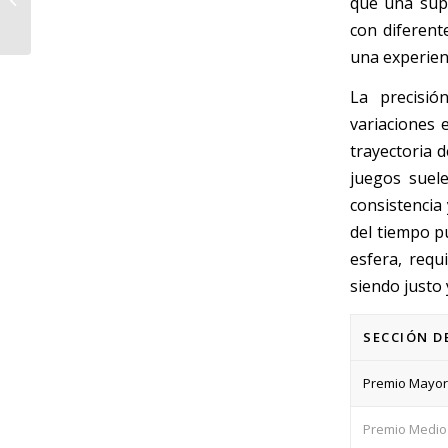
que una supe
con diferent
una experien
La precisió
variaciones 
trayectoria d
juegos suele
consistencia
del tiempo pu
esfera, requ
siendo justo
SECCIÓN D
Premio Mayor
Premio Medio