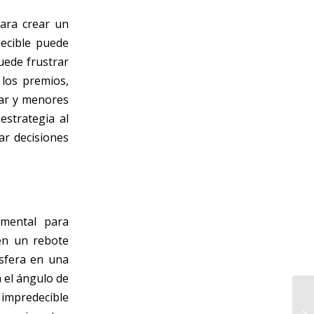
para crear un
decible puede
uede frustrar
 los premios,
zar y menores
estrategia al
ar decisiones
amental para
 en un rebote
esfera en una
n el ángulo de
 impredecible
Un