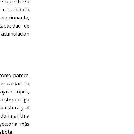
de la destreza
ocratizando la
ocionante,
capacidad de
e acumulación
 como parece.
 gravedad, la
vijas o topes,
 esfera caiga
la esfera y el
do final. Una
yectoria más
rebote.