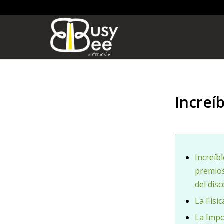
Increí
Increíb
premio
del disc
La Físi
La Impo