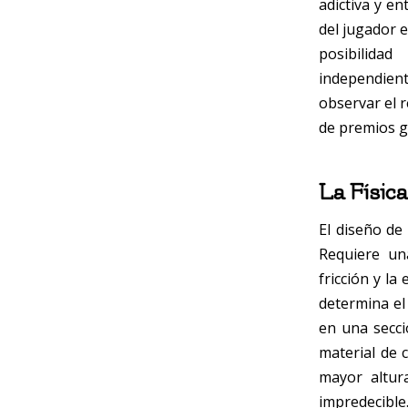
adictiva y en
del jugador e
posibilid
independien
observar el 
de premios g
La Físic
El diseño de
Requiere una
fricción y la
determina el
en una secció
material de 
mayor altur
impredecible.