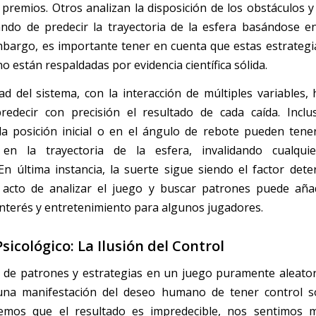
 premios. Otros analizan la disposición de los obstáculos y
ando de predecir la trayectoria de la esfera basándose en 
mbargo, es importante tener en cuenta que estas estrategi
no están respaldadas por evidencia científica sólida.
ad del sistema, con la interacción de múltiples variables,
predecir con precisión el resultado de cada caída. Inc
a posición inicial o en el ángulo de rebote pueden ten
vo en la trayectoria de la esfera, invalidando cualquie
 En última instancia, la suerte sigue siendo el factor dete
 acto de analizar el juego y buscar patrones puede aña
 interés y entretenimiento para algunos jugadores.
Psicológico: La Ilusión del Control
de patrones y estrategias en un juego puramente aleato
una manifestación del deseo humano de tener control so
mos que el resultado es impredecible, nos sentimos