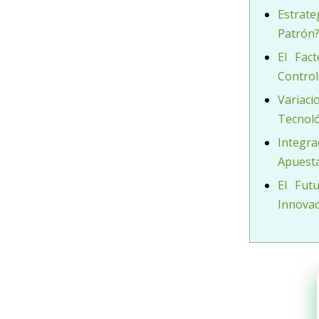
Estrat
Patrón
El Fact
Control
Variac
Tecnoló
Integ
Apuest
El Fut
Innovac