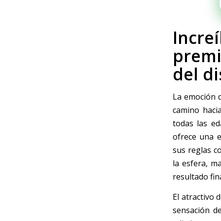
Incre
premi
del d
La emoción d
camino hacia
todas las e
ofrece una e
sus reglas c
la esfera, m
resultado fina
El atractivo 
sensación de