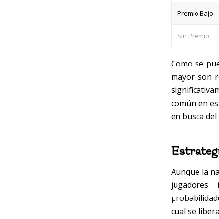
Premio Bajo
Sin Premio
Como se pued
mayor son re
significativ
común en est
en busca del 
Estrateg
Aunque la na
jugadores 
probabilidad
cual se liber