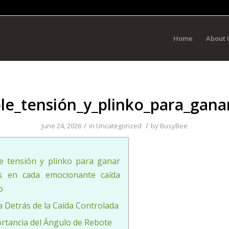
Home
About 
ble_tensión_y_plinko_para_gan
/
/
June 24, 2026
in
Uncategorized
by
BusyBee
le tensión y plinko para ganar
s en cada emocionante caída
o
ca Detrás de la Caída Controlada
rtancia del Ángulo de Rebote