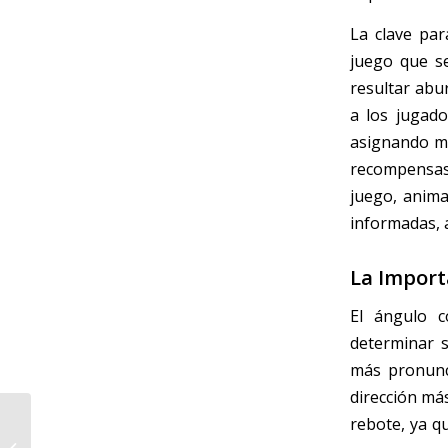
La clave par
juego que se
resultar abu
a los jugado
asignando ma
recompensas 
juego, anima
informadas, 
La Import
El ángulo c
determinar s
más pronunci
dirección más
rebote, ya q
Intricate_designs_unveil_captivating_stories_within_royal_reels_for_d