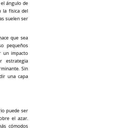
 el ángulo de
la física del
as suelen ser
 hace que sea
luso pequeños
er un impacto
r estrategia
rminante. Sin
dir una capa
rio puede ser
bre el azar.
 más cómodos