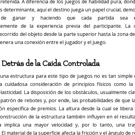
tretenida. A diferencia de los juegos de habilidad pura, don
s determinante, aquí el destino juega un papel crucial, dem
ad de ganar y haciendo que cada partida sea em
temente de la experiencia previa del participante. La 
recorrido del objeto desde la parte superior hasta la zona d
enera una conexión entre el jugador y el juego.
a Detrás de la Caída Controlada
 una estructura para este tipo de juegos no es tan simple
 cuidadosa consideración de principios físicos como la
 elasticidad. La disposición de los obstáculos, usualmente cla
 patrón de rebotes y, por ende, las probabilidades de que la
n específica de premios. La altura desde la cual se libera 
construcción de la estructura también influyen en el resulta
a implica una mayor velocidad y, por lo tanto, una tra
 El material de la superficie afecta la fricción y el ángulo de 