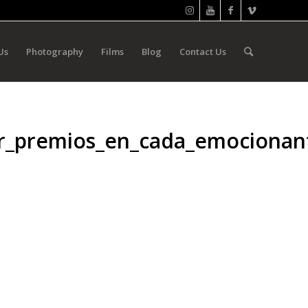
Us
Photography
Films
Blog
Contact Us
ar_premios_en_cada_emocionan