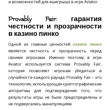
и возможностей для выигрыша в игре Aviator.
Provably Fair: гарантия
честности и прозрачности
в казино пинко
Одной из главных ценностей
казино пинко
является честность и прозрачность перед
своими игроками. Именно поэтому в игре
Aviator используется система Provably Fair,
которая позволяет игрокам убедиться в
случайности каждого раунда. Provably Fair – это
технология, использующая криптографические
алгоритмы для подтверждения того, что
результаты игры не были предопределены и
не подвергались манипуляциям.