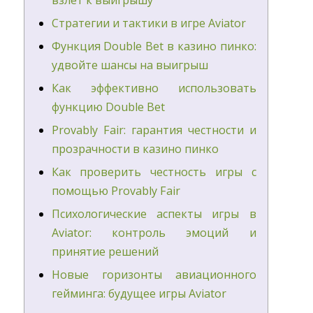
Стратегии и тактики в игре Aviator
Функция Double Bet в казино пинко:
удвойте шансы на выигрыш
Как эффективно использовать
функцию Double Bet
Provably Fair: гарантия честности и
прозрачности в казино пинко
Как проверить честность игры с
помощью Provably Fair
Психологические аспекты игры в
Aviator: контроль эмоций и
принятие решений
Новые горизонты авиационного
гейминга: будущее игры Aviator