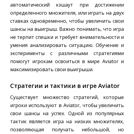
автоматический кэшаут при достижении
определенного множителя, или играть на двух
ставках одновременно, чтобы увеличить свои
шансы на выигрыш. Важно понимать, что игра
не терпит спешки и требует внимательности и
умения анализировать ситуацию. Обучение и
эксперименты с различными стратегиями
помогут игрокам освоиться в мире Aviator и
максимизировать свои выигрыши.
Стратегии и тактики в игре Aviator
Существует множество стратегий, которые
игроки используют в Aviator, чтобы увеличить
свои шансы на успех. Одной из популярных
тактик является игра на низких множителях,
позволяющая получать небольшой, но