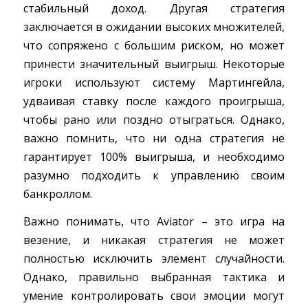
стабильный доход. Другая стратегия
заключается в ожидании высоких множителей,
что сопряжено с большим риском, но может
принести значительный выигрыш. Некоторые
игроки используют систему Мартингейла,
удваивая ставку после каждого проигрыша,
чтобы рано или поздно отыграться. Однако,
важно помнить, что ни одна стратегия не
гарантирует 100% выигрыша, и необходимо
разумно подходить к управлению своим
банкроллом.
Важно понимать, что Aviator – это игра на
везение, и никакая стратегия не может
полностью исключить элемент случайности.
Однако, правильно выбранная тактика и
умение контролировать свои эмоции могут