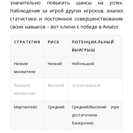
значительно повысить шансы на успех.
Наблюдение за игрой других игроков, анализ
статистики и постоянное совершенствование
своих навыков – вот ключи к победе в Aviator.
СТРАТЕГИЯ
РИСК
ПОТЕНЦИАЛЬНЫЙ
ВЫИГРЫШ
Низкие
Низкий
Небольшой
множители
Высокие
Высокий
Значительный
множители
Мартингейл
Средний
Средний/Высокий (при
достаточном
банкролле)