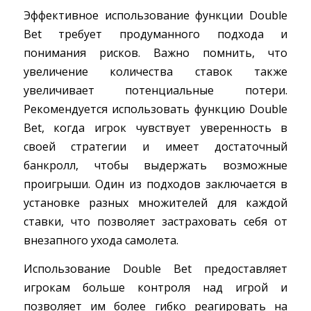
Эффективное использование функции Double
Bet требует продуманного подхода и
понимания рисков. Важно помнить, что
увеличение количества ставок также
увеличивает потенциальные потери.
Рекомендуется использовать функцию Double
Bet, когда игрок чувствует уверенность в
своей стратегии и имеет достаточный
банкролл, чтобы выдержать возможные
проигрыши. Один из подходов заключается в
установке разных множителей для каждой
ставки, что позволяет застраховать себя от
внезапного ухода самолета.
Использование Double Bet предоставляет
игрокам больше контроля над игрой и
позволяет им более гибко реагировать на