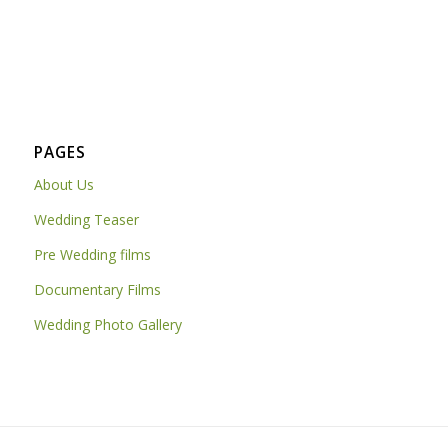
PAGES
About Us
Wedding Teaser
Pre Wedding films
Documentary Films
Wedding Photo Gallery