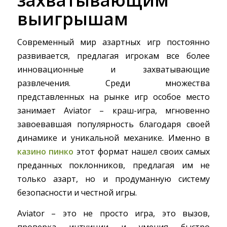
захватывающим
выигрышам
Современный мир азартных игр постоянно
развивается, предлагая игрокам все более
инновационные и захватывающие
развлечения. Среди множества
представленных на рынке игр особое место
занимает Aviator – краш-игра, мгновенно
завоевавшая популярность благодаря своей
динамике и уникальной механике. Именно в
казино пинко
этот формат нашел своих самых
преданных поклонников, предлагая им не
только азарт, но и продуманную систему
безопасности и честной игры.
Aviator – это не просто игра, это вызов,
проверка интуиции и умения быстро