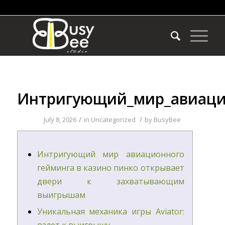
Интригующий_мир_авиаци
/
/
July 8, 2026
in
Uncategorized
by
BusyBee
Интригующий мир авиационного
гейминга в казино пинко открывает
двери к захватывающим
выигрышам
Уникальная механика игры Aviator:
взлет к выигрышу