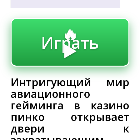
🔥
Играть
▶️
Интригующий мир
авиационного
гейминга в казино
пинко открывает
двери к