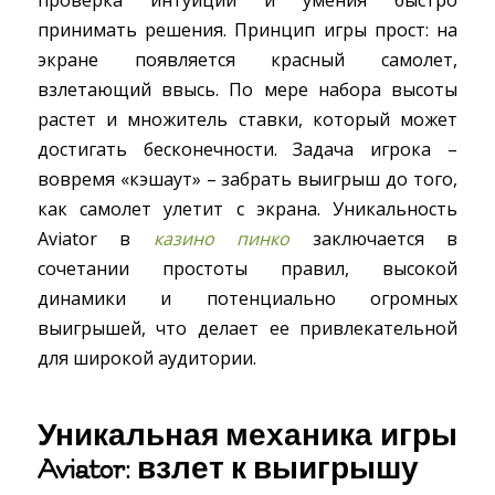
принимать решения. Принцип игры прост: на
экране появляется красный самолет,
взлетающий ввысь. По мере набора высоты
растет и множитель ставки, который может
достигать бесконечности. Задача игрока –
вовремя «кэшаут» – забрать выигрыш до того,
как самолет улетит с экрана. Уникальность
Aviator в
казино пинко
заключается в
сочетании простоты правил, высокой
динамики и потенциально огромных
выигрышей, что делает ее привлекательной
для широкой аудитории.
Уникальная механика игры
Aviator: взлет к выигрышу