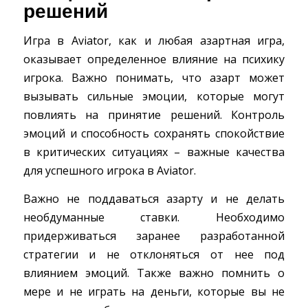
решений
Игра в Aviator, как и любая азартная игра,
оказывает определенное влияние на психику
игрока. Важно понимать, что азарт может
вызывать сильные эмоции, которые могут
повлиять на принятие решений. Контроль
эмоций и способность сохранять спокойствие
в критических ситуациях – важные качества
для успешного игрока в Aviator.
Важно не поддаваться азарту и не делать
необдуманные ставки. Необходимо
придерживаться заранее разработанной
стратегии и не отклоняться от нее под
влиянием эмоций. Также важно помнить о
мере и не играть на деньги, которые вы не