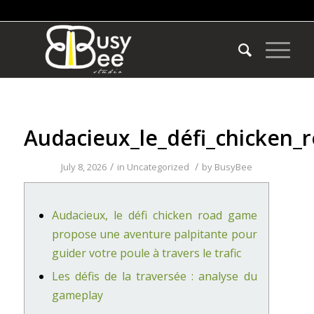
Audacieux_le_défi_chicken_
/
/
July 8, 2026
in
Uncategorized
by
BusyBee
Audacieux, le défi chicken road game
propose une aventure palpitante pour
guider votre poule à travers le trafic
Les défis de la traversée : analyse du
gameplay