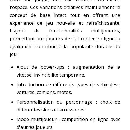
l'espace. Ces variations créatives maintiennent le
concept de base intact tout en offrant une
expérience de jeu nouvelle et rafraîchissante.
L'ajout de fonctionnalités multijoueurs,
permettant aux joueurs de s'affronter en ligne, a
également contribué à la popularité durable du
jeu.
Ajout de power-ups : augmentation de la
vitesse, invincibilité temporaire.
Introduction de différents types de véhicules :
voitures, camions, motos.
Personnalisation du personnage : choix de
différentes skins et accessoires.
Mode multijoueur : compétition en ligne avec
d'autres joueurs.