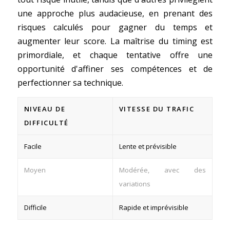
une approche plus audacieuse, en prenant des
risques calculés pour gagner du temps et
augmenter leur score. La maîtrise du timing est
primordiale, et chaque tentative offre une
opportunité d'affiner ses compétences et de
perfectionner sa technique.
NIVEAU DE
VITESSE DU TRAFIC
DIFFICULTÉ
Facile
Lente et prévisible
Moyen
Modérée, avec des
variations
Difficile
Rapide et imprévisible