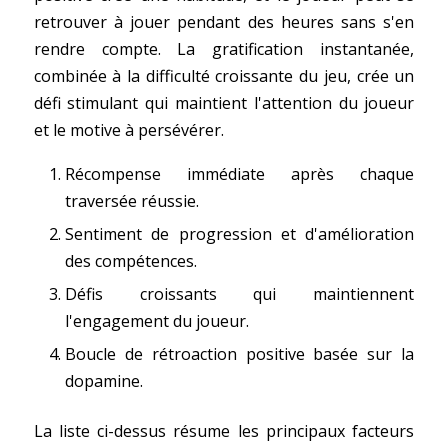
retrouver à jouer pendant des heures sans s'en
rendre compte. La gratification instantanée,
combinée à la difficulté croissante du jeu, crée un
défi stimulant qui maintient l'attention du joueur
et le motive à persévérer.
Récompense immédiate après chaque
traversée réussie.
Sentiment de progression et d'amélioration
des compétences.
Défis croissants qui maintiennent
l'engagement du joueur.
Boucle de rétroaction positive basée sur la
dopamine.
La liste ci-dessus résume les principaux facteurs