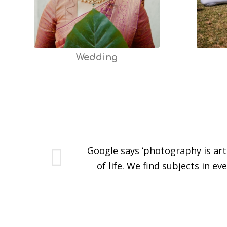
Wedding
s
Google says ‘photography is art,
of life. We find subjects in 