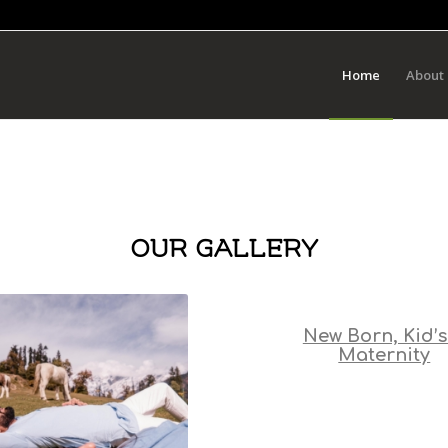
Home
About
OUR GALLERY
New Born, Kid’s
Maternity