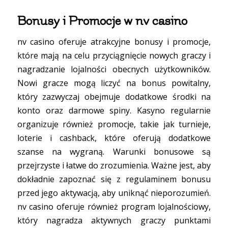
Bonusy i Promocje w nv casino
nv casino oferuje atrakcyjne bonusy i promocje,
które mają na celu przyciągnięcie nowych graczy i
nagradzanie lojalności obecnych użytkowników.
Nowi gracze mogą liczyć na bonus powitalny,
który zazwyczaj obejmuje dodatkowe środki na
konto oraz darmowe spiny. Kasyno regularnie
organizuje również promocje, takie jak turnieje,
loterie i cashback, które oferują dodatkowe
szanse na wygraną. Warunki bonusowe są
przejrzyste i łatwe do zrozumienia. Ważne jest, aby
dokładnie zapoznać się z regulaminem bonusu
przed jego aktywacją, aby uniknąć nieporozumień.
nv casino oferuje również program lojalnościowy,
który nagradza aktywnych graczy punktami