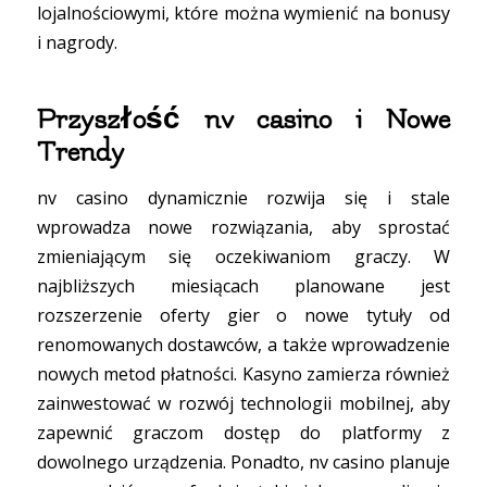
lojalnościowymi, które można wymienić na bonusy
i nagrody.
Przyszłość nv casino i Nowe
Trendy
nv casino dynamicznie rozwija się i stale
wprowadza nowe rozwiązania, aby sprostać
zmieniającym się oczekiwaniom graczy. W
najbliższych miesiącach planowane jest
rozszerzenie oferty gier o nowe tytuły od
renomowanych dostawców, a także wprowadzenie
nowych metod płatności. Kasyno zamierza również
zainwestować w rozwój technologii mobilnej, aby
zapewnić graczom dostęp do platformy z
dowolnego urządzenia. Ponadto, nv casino planuje