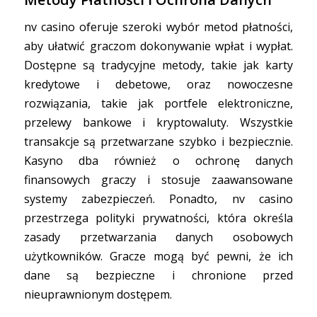
nv casino oferuje szeroki wybór metod płatności,
aby ułatwić graczom dokonywanie wpłat i wypłat.
Dostępne są tradycyjne metody, takie jak karty
kredytowe i debetowe, oraz nowoczesne
rozwiązania, takie jak portfele elektroniczne,
przelewy bankowe i kryptowaluty. Wszystkie
transakcje są przetwarzane szybko i bezpiecznie.
Kasyno dba również o ochronę danych
finansowych graczy i stosuje zaawansowane
systemy zabezpieczeń. Ponadto, nv casino
przestrzega polityki prywatności, która określa
zasady przetwarzania danych osobowych
użytkowników. Gracze mogą być pewni, że ich
dane są bezpieczne i chronione przed
nieuprawnionym dostępem.