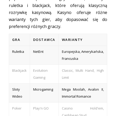
ruletka i blackjack, które oferują klasyczną
rozrywkę kasynową. Kasyno oferuje różne
warianty tych gier, aby dopasować się do
preferencji różnych graczy.
GRA
DOSTAWCA
WARIANTY
Ruletka
NetEnt
Europejska, Amerykańska,
Francuska
Blackjack
Evolution
Classic, Multi Hand, High
Gaming
Limit
Sloty
Microgaming
Mega Moolah, Avalon II,
Wideo
Immortal Romance
Poker
Play'n GO
Casino Hold'em,
Caribbean Stud