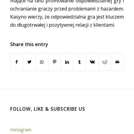
mające na celu promowanie odpowiedzialnej gry i
ochranianie graczy przed problemami z hazardem.
Kasyno wierzy, że odpowiedzialna gra jest kluczem
do długotrwałej i pozytywnej relacji z klientami.
Share this entry
FOLLOW, LIKE & SUBSCRIBE US
Instagram