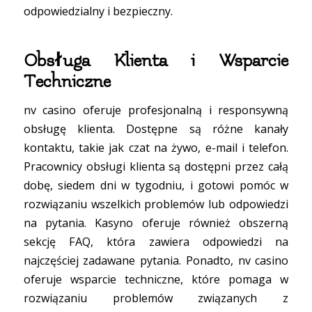
odpowiedzialny i bezpieczny.
Obsługa Klienta i Wsparcie
Techniczne
nv casino oferuje profesjonalną i responsywną
obsługę klienta. Dostępne są różne kanały
kontaktu, takie jak czat na żywo, e-mail i telefon.
Pracownicy obsługi klienta są dostępni przez całą
dobę, siedem dni w tygodniu, i gotowi pomóc w
rozwiązaniu wszelkich problemów lub odpowiedzi
na pytania. Kasyno oferuje również obszerną
sekcję FAQ, która zawiera odpowiedzi na
najczęściej zadawane pytania. Ponadto, nv casino
oferuje wsparcie techniczne, które pomaga w
rozwiązaniu problemów związanych z