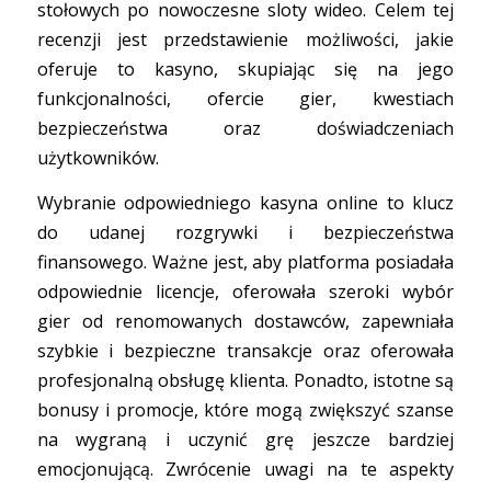
stołowych po nowoczesne sloty wideo. Celem tej
recenzji jest przedstawienie możliwości, jakie
oferuje to kasyno, skupiając się na jego
funkcjonalności, ofercie gier, kwestiach
bezpieczeństwa oraz doświadczeniach
użytkowników.
Wybranie odpowiedniego kasyna online to klucz
do udanej rozgrywki i bezpieczeństwa
finansowego. Ważne jest, aby platforma posiadała
odpowiednie licencje, oferowała szeroki wybór
gier od renomowanych dostawców, zapewniała
szybkie i bezpieczne transakcje oraz oferowała
profesjonalną obsługę klienta. Ponadto, istotne są
bonusy i promocje, które mogą zwiększyć szanse
na wygraną i uczynić grę jeszcze bardziej
emocjonującą. Zwrócenie uwagi na te aspekty