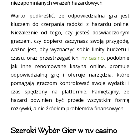
niezapomnianych wrażeń hazardowych.
Warto podkreślić, że odpowiedzialna gra jest
kluczem do czerpania radości z hazardu online.
Niezależnie od tego, czy jesteś doświadczonym
graczem, czy dopiero zaczynasz swoją przygodę,
ważne jest, aby wyznaczyć sobie limity budżetu i
czasu, oraz przestrzegać ich.
nv casino
, podobnie
jak inne renomowane kasyna online, promuje
odpowiedzialną grę i oferuje narzędzia, które
pomagają graczom kontrolować swoje wydatki i
czas spędzony na platformie. Pamiętajmy, że
hazard powinien być przede wszystkim formą
rozrywki, a nie źródłem problemów finansowych.
Szeroki Wybór Gier w nv casino