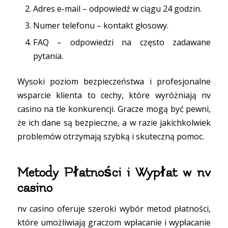
Adres e-mail – odpowiedź w ciągu 24 godzin.
Numer telefonu – kontakt głosowy.
FAQ – odpowiedzi na często zadawane
pytania.
Wysoki poziom bezpieczeństwa i profesjonalne
wsparcie klienta to cechy, które wyróżniają nv
casino na tle konkurencji. Gracze mogą być pewni,
że ich dane są bezpieczne, a w razie jakichkolwiek
problemów otrzymają szybką i skuteczną pomoc.
Metody Płatności i Wypłat w nv
casino
nv casino oferuje szeroki wybór metod płatności,
które umożliwiają graczom wpłacanie i wypłacanie