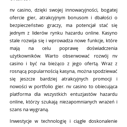
nv casino, dzięki swojej innowacyjności, bogatej
ofercie gier, atrakcyjnym bonusom i dbałości o
bezpieczeństwo graczy, ma potencjał stać się
jednym z liderów rynku hazardu online. Kasyno
stale rozwija się i wprowadza nowe funkcje, które
mają na celu poprawę doświadczenia
użytkowników. Warto obserwować rozwój nv
casino i być na bieżąco z jego ofertą. Wraz z
rosnącą popularnością kasyna, można spodziewać
się jeszcze bardziej atrakcyjnych promocji i
nowości w portfolio gier. nv casino to obiecująca
platforma dla wszystkich entuzjastów hazardu
online, którzy szukają niezapomnianych wrażeń i
szans na wygraną.
Inwestycje w technologię i ciągłe doskonalenie