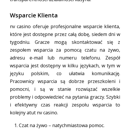
Wsparcie Klienta
nv casino oferuje profesjonalne wsparcie klienta,
które jest dostępne przez całą dobę, siedem dni w
tygodniu. Gracze mogą skontaktować się z
zespołem wsparcia za pomocą czatu na żywo,
adresu e-mail lub numeru telefonu. Zespół
wsparcia jest dostępny w kilku językach, w tym w
języku polskim, co ułatwia komunikację.
Pracownicy wsparcia są dobrze przeszkoleni i
pomocni, i są w stanie rozwiązać wszelkie
problemy i odpowiedzieć na pytania graczy. Szybki
i efektywny czas reakcji zespołu wsparcia to
kolejny atut nv casino.
Czat na żywo – natychmiastowa pomoc.