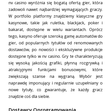
nv casino wyróżnia się bogatą ofertą gier, która
zadowoli nawet najbardziej wymagających graczy.
W portfolio platformy znajdziemy klasyczne gry
kasynowe, takie jak ruletka, blackjack, poker i
bakarat, dostępne w wielu wariantach. Oprócz
tego, kasyno oferuje szeroką gamę automatów do
gier, od popularnych tytułów od renomowanych
dostawców, po nowości i ekskluzywne produkcje
dostępne tylko w nv casino. Gry te charakteryzują
się wysoką jakością grafiki, płynną rozgrywką i
atrakcyjnymi funkcjami bonusowymi, które
zwiększają szanse na wygraną. Wybór jest
naprawdę imponujący i regularnie uzupełniany o
nowe tytuły, co gwarantuje, że każdy gracz
znajdzie coś dla siebie.
Dostawcy Oprogramowania