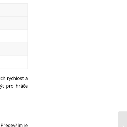
ich rychlost a
být pro hráče
. Především je
At