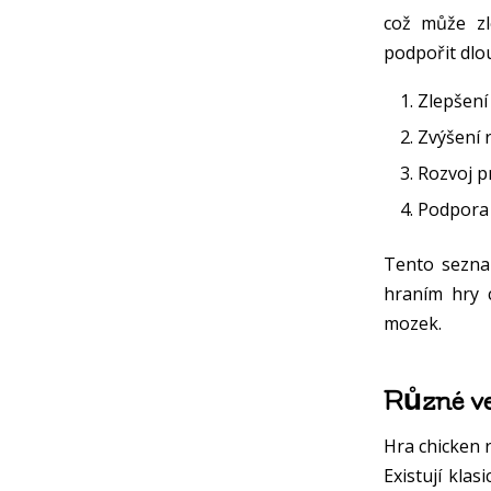
což může zl
podpořit dlo
Zlepšení
Zvýšení 
Rozvoj p
Podpora 
Tento seznam
hraním hry 
mozek.
Různé ve
Hra chicken 
Existují kla