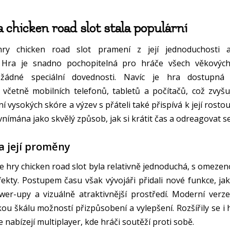
a chicken road slot stala populární
hry chicken road slot pramení z její jednoduchosti a
ti. Hra je snadno pochopitelná pro hráče všech věkových
 žádné speciální dovednosti. Navíc je hra dostupná
 včetně mobilních telefonů, tabletů a počítačů, což zvyšuj
ení vysokých skóre a výzev s přáteli také přispívá k její rostou
vnímána jako skvělý způsob, jak si krátit čas a odreagovat se
a její proměny
e hry chicken road slot byla relativně jednoduchá, s omezen
ekty. Postupem času však vývojáři přidali nové funkce, ja
wer-upy a vizuálně atraktivnější prostředí. Moderní verze
ou škálu možností přizpůsobení a vylepšení. Rozšířily se i 
 nabízejí multiplayer, kde hráči soutěží proti sobě.