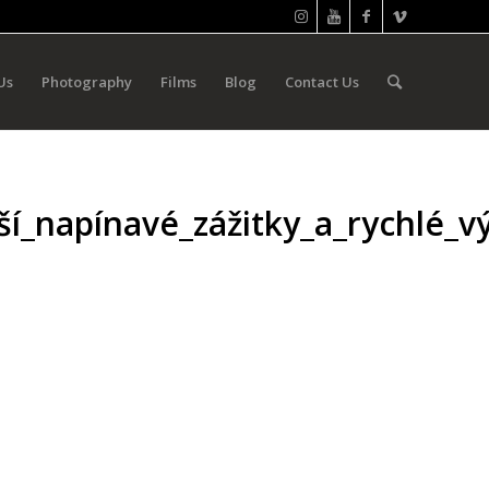
Us
Photography
Films
Blog
Contact Us
í_napínavé_zážitky_a_rychlé_v