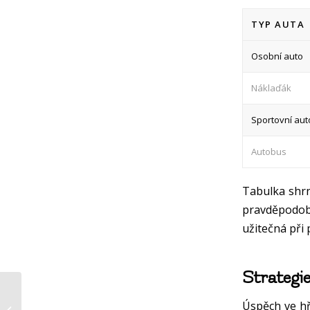
TYP AUTA
Osobní auto
Náklaďák
Sportovní aut
Autobus
Tabulka shrnu
pravděpodobn
užitečná při 
Strategi
Úspěch ve hře
Magnifique_opportunité_dexplorer_alexander_casino_bonus_et_ses_