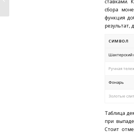
ставками. 
сбора моне
функция до
результат, 
СИМВОЛ
Шахтерский 
Ручная теле
Фонарь
Золотые сли
Таблица де
при выпаде
Стоит отме