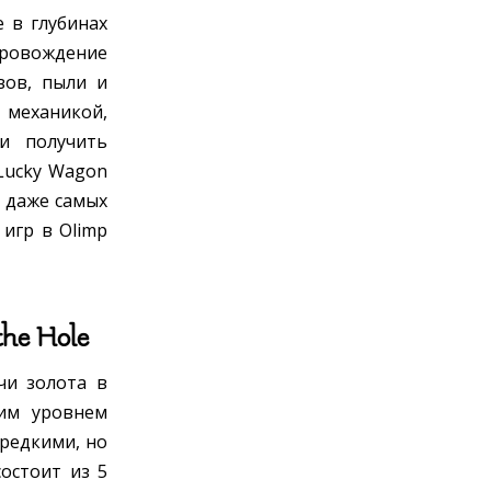
е в глубинах
ровождение
вов, пыли и
 механикой,
и получить
Lucky Wagon
 даже самых
 игр в Olimp
e Hole
чи золота в
ким уровнем
 редкими, но
остоит из 5