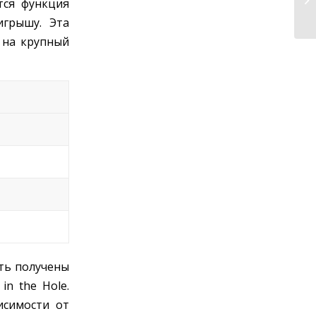
тся функция
игрышу. Эта
 на крупный
ть получены
n the Hole.
исимости от