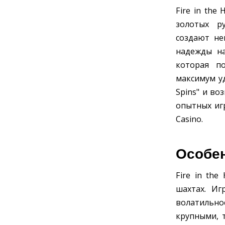
Fire in the
золотых р
создают не
надежды на
которая п
максимум у
Spins" и в
опытных игр
Casino.
Особенн
Fire in th
шахтах. Иг
волатильнос
крупными, 