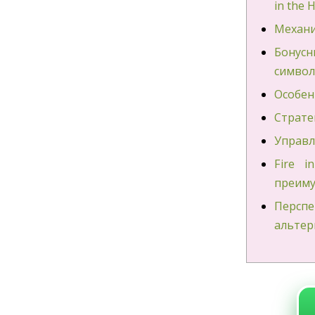
in the 
Механи
Бонус
симво
Особен
Стратег
Управл
Fire i
преиму
Персп
альтер