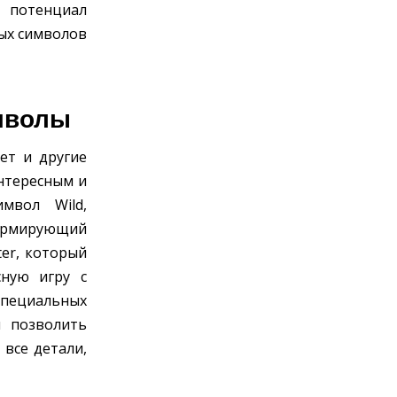
 потенциал
ых символов
мволы
ает и другие
нтересным и
мвол Wild,
формирующий
er, который
сную игру с
пециальных
 позволить
все детали,