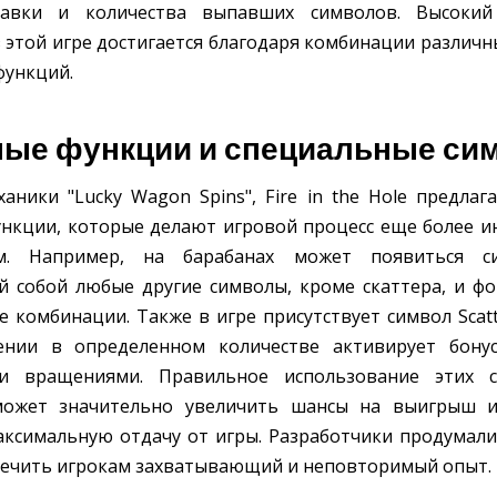
тавки и количества выпавших символов. Высокий
 этой игре достигается благодаря комбинации различн
функций.
ные функции и специальные си
ники "Lucky Wagon Spins", Fire in the Hole предлаг
ункции, которые делают игровой процесс еще более и
м. Например, на барабанах может появиться си
 собой любые другие символы, кроме скаттера, и 
 комбинации. Также в игре присутствует символ Scatt
нии в определенном количестве активирует бону
ми вращениями. Правильное использование этих с
может значительно увеличить шансы на выигрыш и
аксимальную отдачу от игры. Разработчики продумали 
печить игрокам захватывающий и неповторимый опыт.