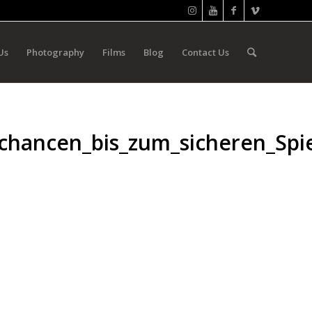
Us
Photography
Films
Blog
Contact Us
hancen_bis_zum_sicheren_Spie