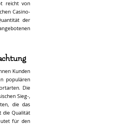
t reicht von
ichen Casino-
uantität der
r angebotenen
rachtung
können Kunden
en populären
ortarten. Die
ischen Sieg-,
ten, die das
 die Qualität
utet für den