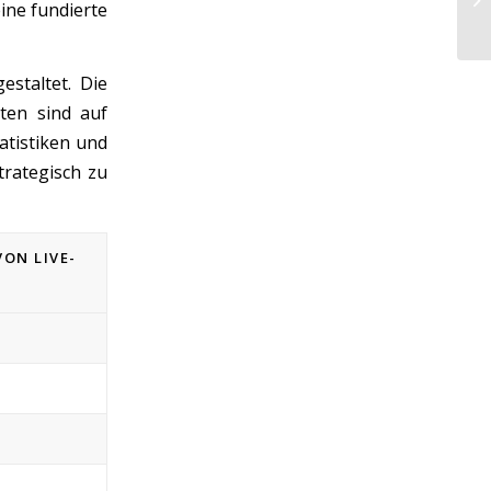
ine fundierte
estaltet. Die
oten sind auf
atistiken und
trategisch zu
ON LIVE-
N