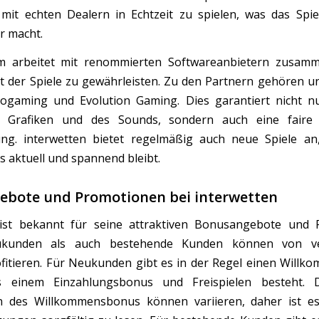
 mit echten Dealern in Echtzeit zu spielen, was das Spi
r macht.
rm arbeitet mit renommierten Softwareanbietern zusam
t der Spiele zu gewährleisten. Zu den Partnern gehören 
rogaming und Evolution Gaming. Dies garantiert nicht n
r Grafiken und des Sounds, sondern auch eine faire
ng. interwetten bietet regelmäßig auch neue Spiele an
s aktuell und spannend bleibt.
bote und Promotionen bei interwetten
 ist bekannt für seine attraktiven Bonusangebote und 
kunden als auch bestehende Kunden können von ve
fitieren. Für Neukunden gibt es in der Regel einen Will
s einem Einzahlungsbonus und Freispielen besteht. 
 des Willkommensbonus können variieren, daher ist es 