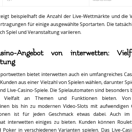
zeigt beispielhaft die Anzahl der Live-Wettmärkte und die 
rtragungen für einige ausgewählte Sportarten. Die tatsäch
ch Spiel und Veranstaltung variieren.
ino-Angebot von interwetten: Viel
ltung
ortwetten bietet interwetten auch ein umfangreiches Ca
Kunden aus einer Vielzahl von Spielen wählen, darunter Sp
und Live-Casino-Spiele. Die Spielautomaten sind besonders be
 Vielfalt an Themen und Funktionen bieten. Von 
inen bis hin zu modernen Video-Slots mit aufwendigen 
ionen ist für jeden Geschmack etwas dabei. Auch im 
hat interwetten einiges zu bieten. Kunden können Roulett
 Poker in verschiedenen Varianten spielen. Das Live-Casi