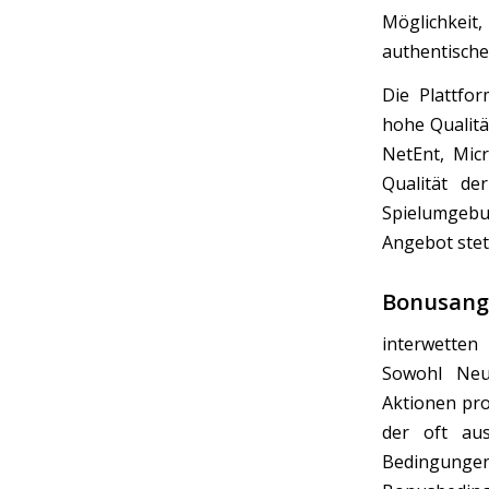
Möglichkeit,
authentische
Die Plattfo
hohe Qualitä
NetEnt, Mic
Qualität de
Spielumgebu
Angebot stet
Bonusange
interwetten
Sowohl Neu
Aktionen pro
der oft au
Bedingungen