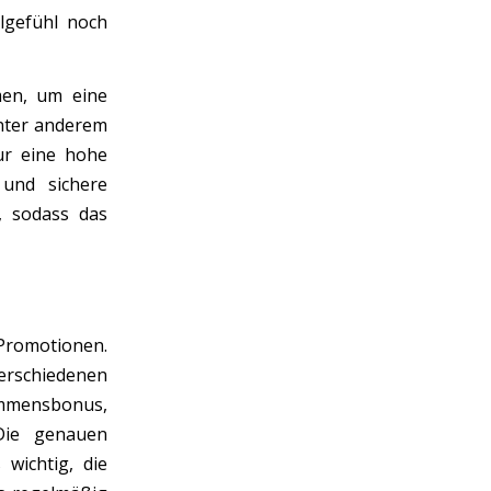
elgefühl noch
men, um eine
unter anderem
ur eine hohe
 und sichere
, sodass das
Promotionen.
rschiedenen
kommensbonus,
Die genauen
wichtig, die