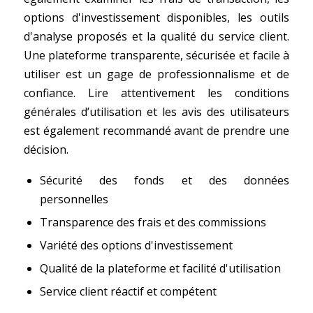
options d'investissement disponibles, les outils
d'analyse proposés et la qualité du service client.
Une plateforme transparente, sécurisée et facile à
utiliser est un gage de professionnalisme et de
confiance. Lire attentivement les conditions
générales d’utilisation et les avis des utilisateurs
est également recommandé avant de prendre une
décision.
Sécurité des fonds et des données
personnelles
Transparence des frais et des commissions
Variété des options d'investissement
Qualité de la plateforme et facilité d'utilisation
Service client réactif et compétent