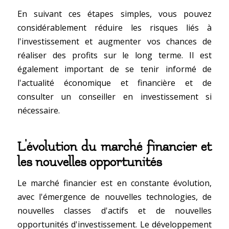
En suivant ces étapes simples, vous pouvez
considérablement réduire les risques liés à
l'investissement et augmenter vos chances de
réaliser des profits sur le long terme. Il est
également important de se tenir informé de
l'actualité économique et financière et de
consulter un conseiller en investissement si
nécessaire.
L'évolution du marché financier et
les nouvelles opportunités
Le marché financier est en constante évolution,
avec l'émergence de nouvelles technologies, de
nouvelles classes d'actifs et de nouvelles
opportunités d'investissement. Le développement