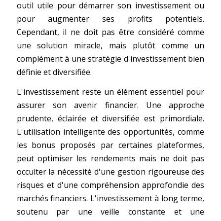
outil utile pour démarrer son investissement ou
pour augmenter ses profits potentiels.
Cependant, il ne doit pas être considéré comme
une solution miracle, mais plutôt comme un
complément à une stratégie d'investissement bien
définie et diversifiée.
L'investissement reste un élément essentiel pour
assurer son avenir financier. Une approche
prudente, éclairée et diversifiée est primordiale.
L'utilisation intelligente des opportunités, comme
les bonus proposés par certaines plateformes,
peut optimiser les rendements mais ne doit pas
occulter la nécessité d'une gestion rigoureuse des
risques et d'une compréhension approfondie des
marchés financiers. L'investissement à long terme,
soutenu par une veille constante et une