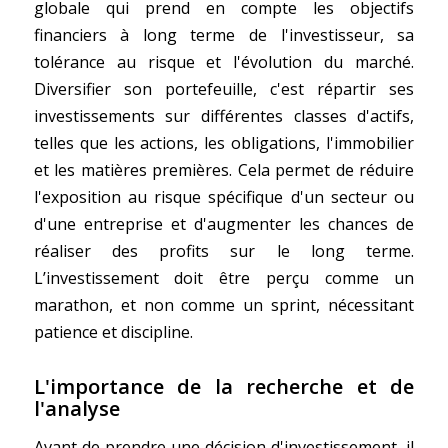
globale qui prend en compte les objectifs
financiers à long terme de l'investisseur, sa
tolérance au risque et l'évolution du marché.
Diversifier son portefeuille, c'est répartir ses
investissements sur différentes classes d'actifs,
telles que les actions, les obligations, l'immobilier
et les matières premières. Cela permet de réduire
l'exposition au risque spécifique d'un secteur ou
d'une entreprise et d'augmenter les chances de
réaliser des profits sur le long terme.
L’investissement doit être perçu comme un
marathon, et non comme un sprint, nécessitant
patience et discipline.
L'importance de la recherche et de
l'analyse
Avant de prendre une décision d'investissement, il