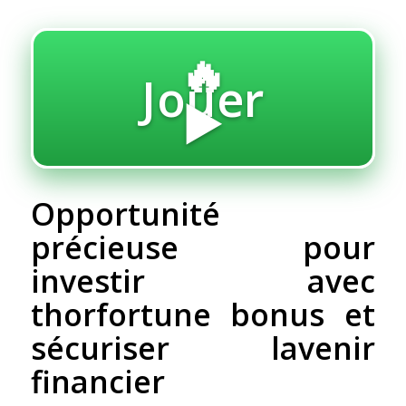
🔥
Jouer
▶️
Opportunité
précieuse pour
investir avec
thorfortune bonus et
sécuriser lavenir
financier