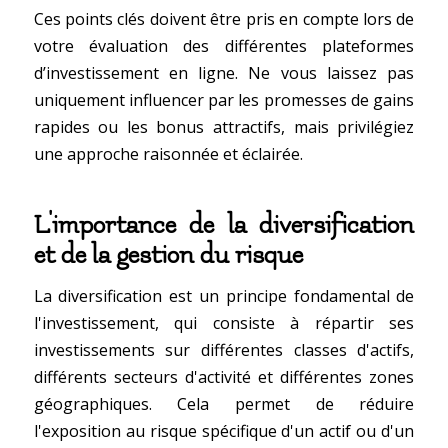
Ces points clés doivent être pris en compte lors de
votre évaluation des différentes plateformes
d’investissement en ligne. Ne vous laissez pas
uniquement influencer par les promesses de gains
rapides ou les bonus attractifs, mais privilégiez
une approche raisonnée et éclairée.
L'importance de la diversification
et de la gestion du risque
La diversification est un principe fondamental de
l'investissement, qui consiste à répartir ses
investissements sur différentes classes d'actifs,
différents secteurs d'activité et différentes zones
géographiques. Cela permet de réduire
l'exposition au risque spécifique d'un actif ou d'un