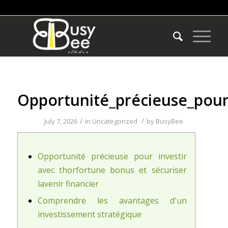
Opportunité_précieuse_pour
/
/
July 7, 2026
in
Uncategorized
by
BusyBee
Opportunité précieuse pour investir
avec thorfortune bonus et sécuriser
lavenir financier
Comprendre les avantages d'un
investissement stratégique