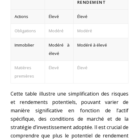
RENDEMENT
Actions
Élevé
Élevé
Obligations
Modéré
Modéré
Immobilier
Modéré à
Modéré à élevé
élevé
Matières
Élevé
Élevé
premières
Cette table illustre une simplification des risques
et rendements potentiels, pouvant varier de
manière significative en fonction de l’actif
spécifique, des conditions de marché et de la
stratégie d’investissement adoptée. Il est crucial de
comprendre que plus le potentiel de rendement