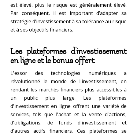
est élevé, plus le risque est généralement élevé.
Par conséquent, il est important d’adapter sa
stratégie d’investissement à sa tolérance au risque
et à ses objectifs financiers.
Les plateformes d'investissement
en ligne et le bonus offert
L'essor des technologies numériques a
révolutionné le monde de l'investissement, en
rendant les marchés financiers plus accessibles à
un public plus large. Les plateformes
d'investissement en ligne offrent une variété de
services, tels que l'achat et la vente d'actions,
d'obligations, de fonds d'investissement et
d'autres actifs financiers. Ces plateformes se