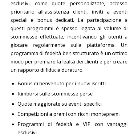
esclusivi, come quote personalizzate, accesso
prioritario all'assistenza clienti, inviti a eventi
speciali e bonus dedicati. La partecipazione a
questi programmi è spesso legata al volume di
scommesse effettuate, incentivando gli utenti a
giocare regolarmente sulla piattaforma. Un
programma di fedeltà ben strutturato è un ottimo
modo per premiare la lealtà dei clienti e per creare
un rapporto di fiducia duraturo.
Bonus di benvenuto per i nuovi iscritti.
Rimborsi sulle scommesse perse.
Quote maggiorate su eventi specifici.
Competizioni a premi con ricchi montepremi.
Programmi di fedeltà e VIP con vantaggi
esclusivi.