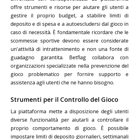
offre strumenti e risorse per aiutare gli utenti a
gestire il proprio budget, a stabilire limiti di
deposito e di spesa e a autoescludersi dal gioco in
caso di necessità. È fondamentale ricordare che le
scommesse sportive devono essere considerate
un'attività di intrattenimento e non una fonte di
guadagno garantita. Betflag collabora con
organizzazioni specializzate nella prevenzione del
gioco problematico per fornire supporto e
assistenza agli utenti che ne hanno bisogno.
Strumenti per il Controllo del Gioco
La piattaforma mette a disposizione degli utenti
diverse funzionalità per aiutarli a controllare il
proprio comportamento di gioco. È possibile
impostare limiti di deposito giornalieri, settimanali