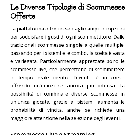
Le Diverse Tipologie di Scommesse
Offerte
La piattaforma offre un ventaglio ampio di opzioni
per soddisfare i gusti di ogni scommettitore. Dalle
tradizionali scommesse singole a quelle multiple,
passando per i sistemi e le combo, la scelta è vasta
e variegata. Particolarmente apprezzate sono le
scommesse live, che permettono di scommettere
in tempo reale mentre l'evento è in corso,
offrendo un'emozione ancora più intensa. La
possibilità di combinare diverse scommesse in
un'unica giocata, grazie ai sistemi, aumenta le
probabilità di vincita, anche se richiede una
maggiore attenzione nella selezione degli eventi.
Scommesse Live e Streaming