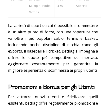
1
Multiple, Podio,
3.50
Speciali
Vittoria
La varietà di sport su cui è possibile scommettere
è un altro punto di forza, con una copertura che
va oltre i più popolari calcio, tennis e basket,
includendo anche discipline di nicchia come gli
eSports, il baseball e il cricket. Betflag si impegna a
offrire le quote più competitive sul mercato,
aggiornate costantemente per garantire la
migliore esperienza di scommessa ai propri utenti.
Promozioni e Bonus per gli Utenti
Per attrarre nuovi utenti e fidelizzare quelli
esistenti, betflag offre regolarmente promozioni e