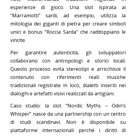
esperienze di gioco. Una slot ispirata ai
“Marramotti” sardi, ad esempio, utilizza la
mitologia dei giganti di pietra per creare simboli
unici e bonus “Roccia Sarda” che raddoppiano le
vincite.
Per garantire autenticità, gli sviluppatori
collaborano con antropologi e storici locali.
Questo processo evita stereotipi e arricchisce il
contenuto con riferimenti reali: musiche
tradizionali registrate in loco, dialetti inseriti nei
dialoghi e artefatti visivi realizzati da artigiani.
Caso studio: la slot “Nordic Myths – Odin’s
Whisper” nasce da una partnership con un centro
di studi scandinavi. Non è disponibile su
piattaforme internazionali perché i diritti di