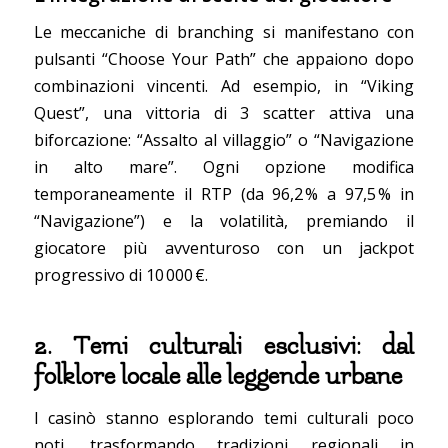
Le meccaniche di branching si manifestano con
pulsanti “Choose Your Path” che appaiono dopo
combinazioni vincenti. Ad esempio, in “Viking
Quest”, una vittoria di 3 scatter attiva una
biforcazione: “Assalto al villaggio” o “Navigazione
in alto mare”. Ogni opzione modifica
temporaneamente il RTP (da 96,2 % a 97,5 % in
“Navigazione”) e la volatilità, premiando il
giocatore più avventuroso con un jackpot
progressivo di 10 000 €.
2. Temi culturali esclusivi: dal
folklore locale alle leggende urbane
I casinò stanno esplorando temi culturali poco
noti, trasformando tradizioni regionali in