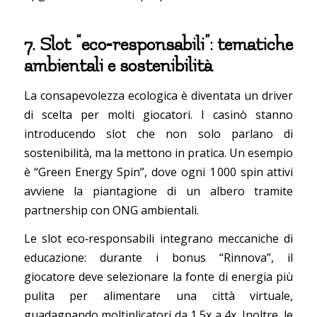
7. Slot “eco‑responsabili”: tematiche
ambientali e sostenibilità
La consapevolezza ecologica è diventata un driver
di scelta per molti giocatori. I casinò stanno
introducendo slot che non solo parlano di
sostenibilità, ma la mettono in pratica. Un esempio
è “Green Energy Spin”, dove ogni 1 000 spin attivi
avviene la piantagione di un albero tramite
partnership con ONG ambientali.
Le slot eco‑responsabili integrano meccaniche di
educazione: durante i bonus “Rinnova”, il
giocatore deve selezionare la fonte di energia più
pulita per alimentare una città virtuale,
guadagnando moltiplicatori da 1,5x a 4x. Inoltre, le