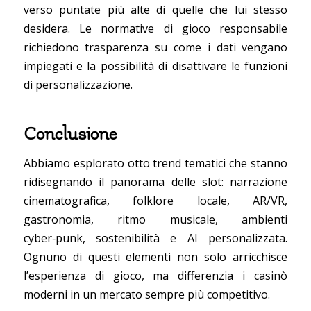
verso puntate più alte di quelle che lui stesso
desidera. Le normative di gioco responsabile
richiedono trasparenza su come i dati vengano
impiegati e la possibilità di disattivare le funzioni
di personalizzazione.
Conclusione
Abbiamo esplorato otto trend tematici che stanno
ridisegnando il panorama delle slot: narrazione
cinematografica, folklore locale, AR/VR,
gastronomia, ritmo musicale, ambienti
cyber‑punk, sostenibilità e AI personalizzata.
Ognuno di questi elementi non solo arricchisce
l’esperienza di gioco, ma differenzia i casinò
moderni in un mercato sempre più competitivo.