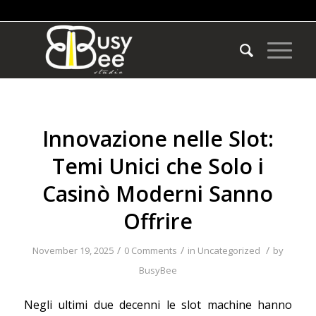
Innovazione nelle Slot:
Temi Unici che Solo i
Casinò Moderni Sanno
Offrire
/
/
/
November 19, 2025
0 Comments
in
Uncategorized
by
BusyBee
Negli ultimi due decenni le slot machine hanno