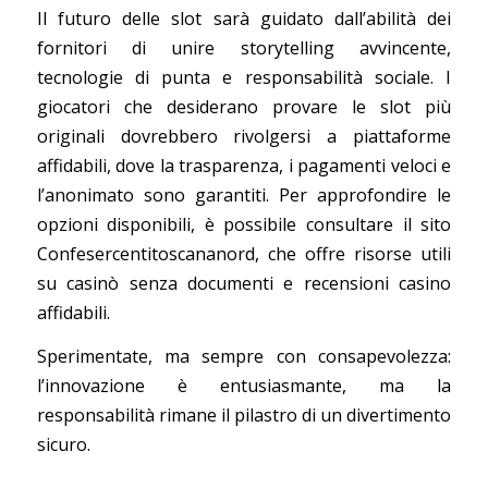
Il futuro delle slot sarà guidato dall’abilità dei
fornitori di unire storytelling avvincente,
tecnologie di punta e responsabilità sociale. I
giocatori che desiderano provare le slot più
originali dovrebbero rivolgersi a piattaforme
affidabili, dove la trasparenza, i pagamenti veloci e
l’anonimato sono garantiti. Per approfondire le
opzioni disponibili, è possibile consultare il sito
Confesercentitoscananord, che offre risorse utili
su casinò senza documenti e recensioni casino
affidabili.
Sperimentate, ma sempre con consapevolezza:
l’innovazione è entusiasmante, ma la
responsabilità rimane il pilastro di un divertimento
sicuro.