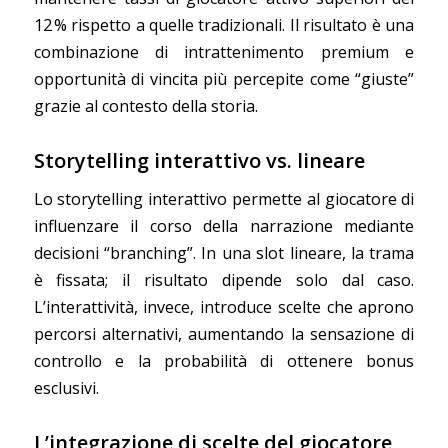
12 % rispetto a quelle tradizionali. Il risultato è una
combinazione di intrattenimento premium e
opportunità di vincita più percepite come “giuste”
grazie al contesto della storia.
Storytelling interattivo vs. lineare
Lo storytelling interattivo permette al giocatore di
influenzare il corso della narrazione mediante
decisioni “branching”. In una slot lineare, la trama
è fissata; il risultato dipende solo dal caso.
L’interattività, invece, introduce scelte che aprono
percorsi alternativi, aumentando la sensazione di
controllo e la probabilità di ottenere bonus
esclusivi.
L’integrazione di scelte del giocatore