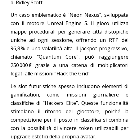
di Ridley Scott.
Un caso emblematico è “Neon Nexus”, sviluppata
con il motore Unreal Engine 5. Il gioco utilizza
mappe procedurali per generare città distopiche
uniche ad ogni sessione, offrendo un RTP del
96,8 % e una volatilità alta. Il jackpot progressivo,
chiamato “Quantum Core”, può raggiungere
250 000 € grazie a una catena di moltiplicatori
legati alle missioni “Hack the Grid”.
Le slot futuristiche spesso includono elementi di
gamification, come missioni giornaliere e
classifiche di “Hackers Elite”. Queste funzionalità
stimolano il ritorno del giocatore, poiché la
competizione per il posto in classifica si combina
con la possibilità di vincere token utilizzabili per
upgrade estetici della propria avatar.