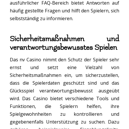
ausführlicher FAQ-Bereich bietet Antworten auf
häufig gestellte Fragen und hilft den Spielern, sich
selbstständig zu informieren.
Sicherheitsmaßnahmen und
verantwortungsbewusstes Spielen
Das nv Casino nimmt den Schutz der Spieler sehr
ernst und setzt eine Vielzahl von
Sicherheitsmaßnahmen ein, um sicherzustellen,
dass die Spielerdaten geschützt sind und das
Glücksspiel verantwortungsbewusst ausgeübt
wird. Das Casino bietet verschiedene Tools und
Funktionen, die Spielern helfen, ihre
Spielgewohnheiten zu kontrollieren und
gegebenenfalls Unterstützung zu suchen. Dazu