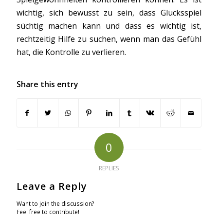
wichtig, sich bewusst zu sein, dass Glücksspiel
süchtig machen kann und dass es wichtig ist,
rechtzeitig Hilfe zu suchen, wenn man das Gefühl
hat, die Kontrolle zu verlieren.
Share this entry
0
REPLIES
Leave a Reply
Want to join the discussion?
Feel free to contribute!