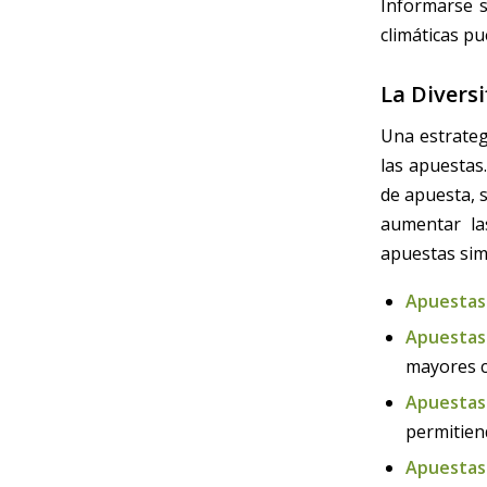
Informarse s
climáticas p
La Diversi
Una estrateg
las apuestas
de apuesta, s
aumentar las
apuestas sim
Apuestas 
Apuestas
mayores c
Apuestas 
permitien
Apuestas