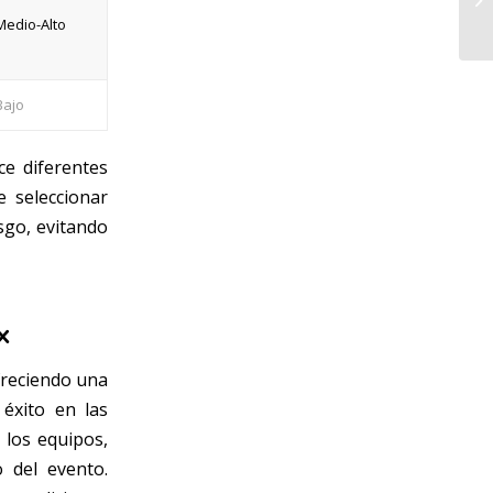
Medio-Alto
Bajo
ce diferentes
e seleccionar
esgo, evitando
x
freciendo una
 éxito en las
 los equipos,
o del evento.