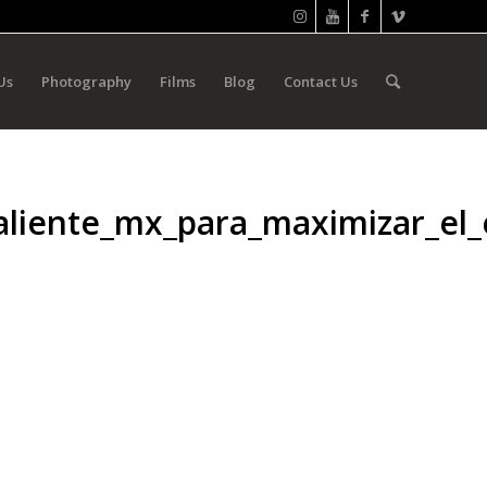
Us
Photography
Films
Blog
Contact Us
caliente_mx_para_maximizar_el