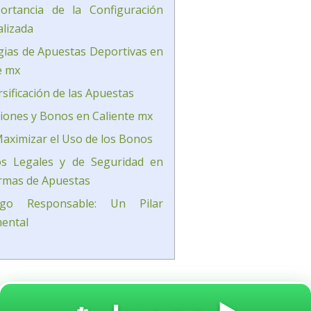
ortancia de la Configuración
lizada
gias de Apuestas Deportivas en
e mx
rsificación de las Apuestas
ones y Bonos en Caliente mx
ximizar el Uso de los Bonos
os Legales y de Seguridad en
rmas de Apuestas
ego Responsable: Un Pilar
ental