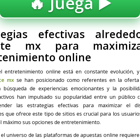
🔥 Juega ▶️
tegias efectivas alrede
ente mx para maximiz
tenimiento online
l entretenimiento online está en constante evolución, y
nte mx
se han posicionado como referentes en la oferta
a búsqueda de experiencias emocionantes y la posibili
activos han impulsado su popularidad entre un público 
ender las estrategias efectivas para maximizar el di
s que ofrece este tipo de sitios es crucial para los usuari
l máximo sus opciones de entretenimiento.
el universo de las plataformas de apuestas online requiere