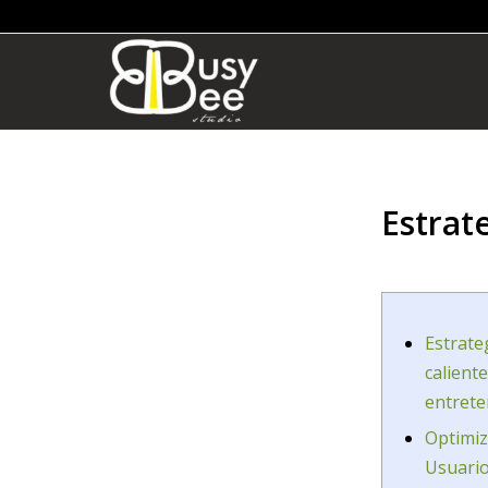
Estrat
Estrat
calie
entrete
Optimi
Usuario