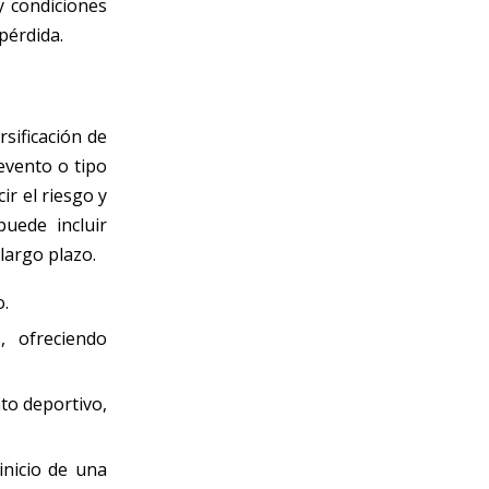
y condiciones
pérdida.
sificación de
evento o tipo
ir el riesgo y
puede incluir
largo plazo.
o.
 ofreciendo
to deportivo,
inicio de una