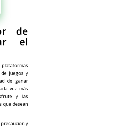
dor de
ar el
 plataformas
 de juegos y
dad de ganar
cada vez más
sfrute y las
os que desean
 precaución y