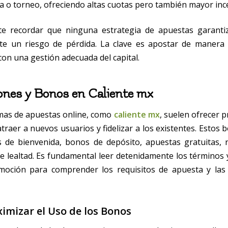
 o torneo, ofreciendo altas cuotas pero también mayor inc
e recordar que ninguna estrategia de apuestas garantiz
te un riesgo de pérdida. La clave es apostar de manera
con una gestión adecuada del capital.
nes y Bonos en Caliente mx
mas de apuestas online, como
caliente mx
, suelen ofrecer 
traer a nuevos usuarios y fidelizar a los existentes. Estos
s de bienvenida, bonos de depósito, apuestas gratuitas,
 lealtad. Es fundamental leer detenidamente los términos 
oción para comprender los requisitos de apuesta y las 
mizar el Uso de los Bonos