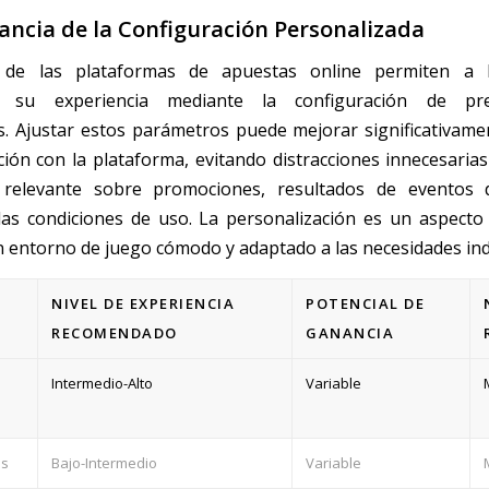
ancia de la Configuración Personalizada
 de las plataformas de apuestas online permiten a l
ar su experiencia mediante la configuración de pre
es. Ajustar estos parámetros puede mejorar significativamen
cción con la plataforma, evitando distracciones innecesarias
 relevante sobre promociones, resultados de eventos 
as condiciones de uso. La personalización es un aspect
n entorno de juego cómodo y adaptado a las necesidades ind
NIVEL DE EXPERIENCIA
POTENCIAL DE
RECOMENDADO
GANANCIA
Intermedio-Alto
Variable
as
Bajo-Intermedio
Variable