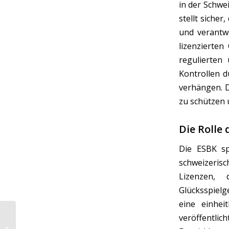
in der Schwe
stellt siche
und verantwo
lizenzierten
regulierten
Kontrollen 
verhängen. D
zu schützen u
Die Rolle
Die ESBK sp
schweizerisc
Lizenzen,
Glücksspiel
eine einhei
veröffentlic
Anspruchsvolle_Strategien_für_den_Gewinn_im_modernen_online_c