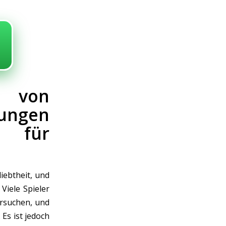
n von
lungen
s für
iebtheit, und
Viele Spieler
ersuchen, und
 Es ist jedoch