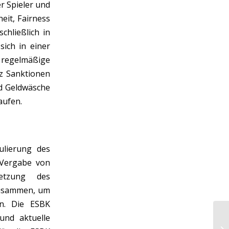
r Spieler und
eit, Fairness
chließlich in
sich in einer
 regelmäßige
z Sanktionen
nd Geldwäsche
aufen.
ulierung des
e Vergabe von
etzung des
zusammen, um
en. Die ESBK
 und aktuelle
Ak