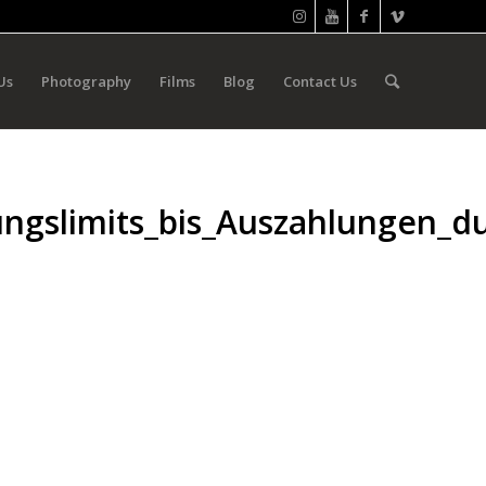
Us
Photography
Films
Blog
Contact Us
ungslimits_bis_Auszahlungen_du