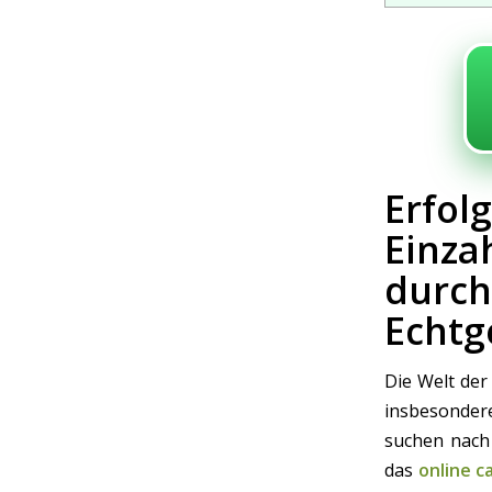
Erfo
Einza
durc
Echtg
Die Welt der
insbesondere
suchen nach 
das
online c