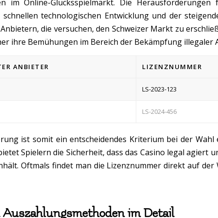
en im Online-Glücksspielmarkt. Die Herausforderungen 
r schnellen technologischen Entwicklung und der steigen
Anbietern, die versuchen, den Schweizer Markt zu erschlie
her ihre Bemühungen im Bereich der Bekämpfung illegaler 
TER ANBIETER
LIZENZNUMMER
LS-2023-123
LS-2024-456
erung ist somit ein entscheidendes Kriterium bei der Wahl 
bietet Spielern die Sicherheit, dass das Casino legal agiert
nhält. Oftmals findet man die Lizenznummer direkt auf der
 Auszahlungsmethoden im Detail