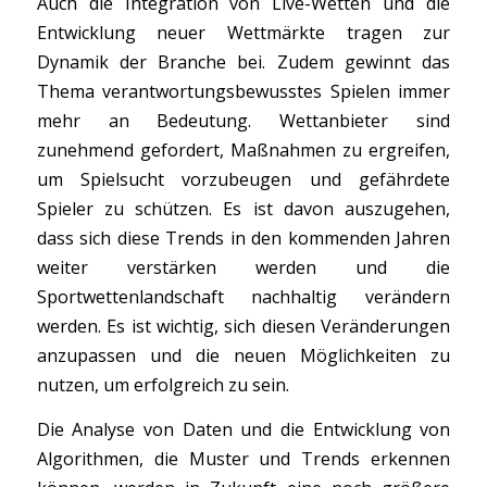
Auch die Integration von Live-Wetten und die
Entwicklung neuer Wettmärkte tragen zur
Dynamik der Branche bei. Zudem gewinnt das
Thema verantwortungsbewusstes Spielen immer
mehr an Bedeutung. Wettanbieter sind
zunehmend gefordert, Maßnahmen zu ergreifen,
um Spielsucht vorzubeugen und gefährdete
Spieler zu schützen. Es ist davon auszugehen,
dass sich diese Trends in den kommenden Jahren
weiter verstärken werden und die
Sportwettenlandschaft nachhaltig verändern
werden. Es ist wichtig, sich diesen Veränderungen
anzupassen und die neuen Möglichkeiten zu
nutzen, um erfolgreich zu sein.
Die Analyse von Daten und die Entwicklung von
Algorithmen, die Muster und Trends erkennen