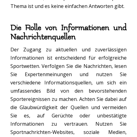
Thema ist und es keine einfachen Antworten gibt.
Die Rolle von Informationen und
Nachrichtenquellen
Der Zugang zu aktuellen und zuverlässigen
Informationen ist entscheidend für erfolgreiche
Sportwetten. Verfolgen Sie die Nachrichten, lesen
Sie Expertenmeinungen und nutzen Sie
verschiedene Informationsquellen, um sich ein
umfassendes Bild von den bevorstehenden
Sportereignissen zu machen. Achten Sie dabei auf
die Glaubwürdigkeit der Quellen und vermeiden
Sie es, auf Gerüchte oder unbestätigte
Informationen zu vertrauen. Nutzen Sie
Sportnachrichten-Websites, soziale Medien,