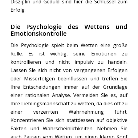
Disziplin und Geduld sind hier die Schlüssel zum
Erfolg.
Die Psychologie des Wettens und
Emotionskontrolle
Die Psychologie spielt beim Wetten eine große
Rolle. Es ist wichtig, seine Emotionen zu
kontrollieren und nicht impulsiv zu handeln.
Lassen Sie sich nicht von vergangenen Erfolgen
oder Misserfolgen beeinflussen und treffen Sie
Ihre Entscheidungen immer auf der Grundlage
einer rationalen Analyse. Vermeiden Sie es, auf
Ihre Lieblingsmannschaft zu wetten, da dies oft zu
einer verzerrten Wahrnehmung führt.
Konzentrieren Sie sich stattdessen auf objektive
Fakten und Wahrscheinlichkeiten. Nehmen Sie
auch Pausen vom Wetten, um einen klaren Kopf