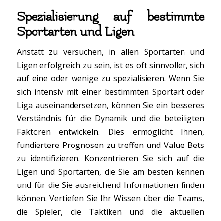
Spezialisierung auf bestimmte
Sportarten und Ligen
Anstatt zu versuchen, in allen Sportarten und
Ligen erfolgreich zu sein, ist es oft sinnvoller, sich
auf eine oder wenige zu spezialisieren. Wenn Sie
sich intensiv mit einer bestimmten Sportart oder
Liga auseinandersetzen, können Sie ein besseres
Verständnis für die Dynamik und die beteiligten
Faktoren entwickeln. Dies ermöglicht Ihnen,
fundiertere Prognosen zu treffen und Value Bets
zu identifizieren. Konzentrieren Sie sich auf die
Ligen und Sportarten, die Sie am besten kennen
und für die Sie ausreichend Informationen finden
können. Vertiefen Sie Ihr Wissen über die Teams,
die Spieler, die Taktiken und die aktuellen