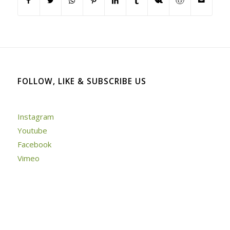
FOLLOW, LIKE & SUBSCRIBE US
Instagram
Youtube
Facebook
Vimeo