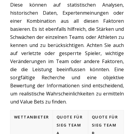
Diese können auf statistischen Analysen,
historischen Daten, Expertenmeinungen oder
einer Kombination aus all diesen Faktoren
basieren. Es ist ebenfalls hilfreich, die Stärken und
Schwächen der einzelnen Teams oder Athleten zu
kennen und zu berücksichtigen. Achten Sie auch
auf verletzte oder gesperrte Spieler, wichtige
Veränderungen im Team oder andere Faktoren,
die die Leistung beeinflussen könnten. Eine
sorgfältige Recherche und eine objektive
Bewertung der Informationen sind entscheidend,
um realistische Wahrscheinlichkeiten zu ermitteln
und Value Bets zu finden.
WETTANBIETER
QUOTE FÜR
QUOTE FÜR
SIEG TEAM
SIEG TEAM
A
B