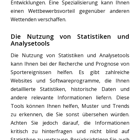
Entwicklungen. Eine Spezialisierung kann Ihnen
einen Wettbewerbsvorteil gegenüber anderen
Wettenden verschaffen.
Die Nutzung von Statistiken und
Analysetools
Die Nutzung von Statistiken und Analysetools
kann Ihnen bei der Recherche und Prognose von
Sportereignissen helfen. Es gibt zahlreiche
Websites und Softwareprogramme, die Ihnen
detaillierte Statistiken, historische Daten und
andere relevante Informationen liefern. Diese
Tools können Ihnen helfen, Muster und Trends
zu erkennen, die Sie sonst übersehen würden.
Achten Sie jedoch darauf, die Informationen
kritisch zu hinterfragen und nicht blind auf
Statistiken zu vertrauen. Berücksichtigen Sie auch