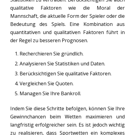
qualitative Faktoren wie die Moral der
Mannschaft, die aktuelle Form der Spieler oder die
Bedeutung des Spiels. Eine Kombination aus
quantitativen und qualitativen Faktoren führt in
der Regel zu besseren Prognosen.
Recherchieren Sie gründlich.
Analysieren Sie Statistiken und Daten.
Berücksichtigen Sie qualitative Faktoren.
Vergleichen Sie Quoten.
Managen Sie Ihre Bankroll.
Indem Sie diese Schritte befolgen, können Sie Ihre
Gewinnchancen beim Wetten maximieren und
langfristig erfolgreicher sein. Es ist jedoch wichtig
zu realisieren, dass Sportwetten ein komplexes