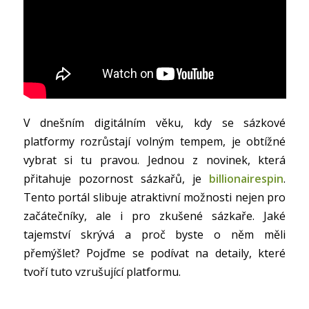
V dnešním digitálním věku, kdy se sázkové
platformy rozrůstají volným tempem, je obtížné
vybrat si tu pravou. Jednou z novinek, která
přitahuje pozornost sázkařů, je
billionairespin
.
Tento portál slibuje atraktivní možnosti nejen pro
začátečníky, ale i pro zkušené sázkaře. Jaké
tajemství skrývá a proč byste o něm měli
přemýšlet? Pojďme se podívat na detaily, které
tvoří tuto vzrušující platformu.