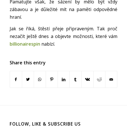
Pamatujte však, že sázení by mělo být vždy
zábavou a je důležité mít na paměti odpovědné
hraní.
Jak se říká, štěstí přeje připraveným. Tak proč
nezačít ještě dnes a objevte možnosti, které vám
billionairespin
nabízí.
Share this entry
FOLLOW, LIKE & SUBSCRIBE US