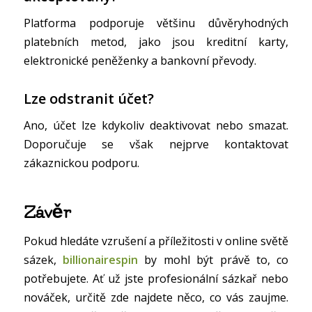
Platforma podporuje většinu důvěryhodných
platebních metod, jako jsou kreditní karty,
elektronické peněženky a bankovní převody.
Lze odstranit účet?
Ano, účet lze kdykoliv deaktivovat nebo smazat.
Doporučuje se však nejprve kontaktovat
zákaznickou podporu.
Závěr
Pokud hledáte vzrušení a příležitosti v online světě
sázek,
billionairespin
by mohl být právě to, co
potřebujete. Ať už jste profesionální sázkař nebo
nováček, určitě zde najdete něco, co vás zaujme.