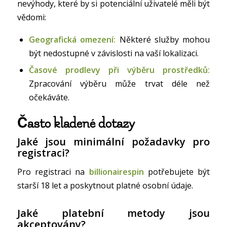
nevýhody, které by si potenciální uživatelé měli být
vědomi:
Geografická omezení:
Některé služby mohou
být nedostupné v závislosti na vaší lokalizaci.
Časové prodlevy při výběru prostředků:
Zpracování výběru může trvat déle než
očekáváte.
Často kladené dotazy
Jaké jsou minimální požadavky pro
registraci?
Pro registraci na
billionairespin
potřebujete být
starší 18 let a poskytnout platné osobní údaje.
Jaké platební metody jsou
akceptovány?