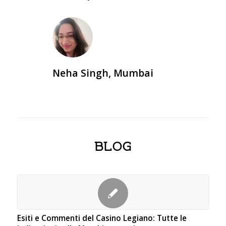
Neha Singh, Mumbai
BLOG
Esiti e Commenti del Casino Legiano: Tutte le