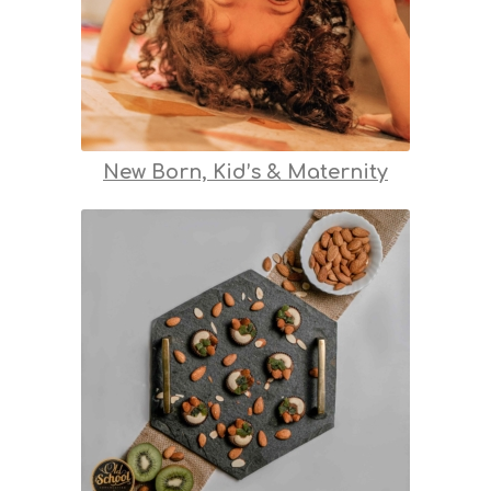
New Born, Kid’s & Maternity