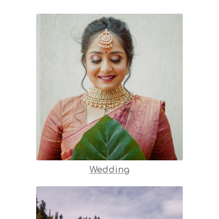
Wedding