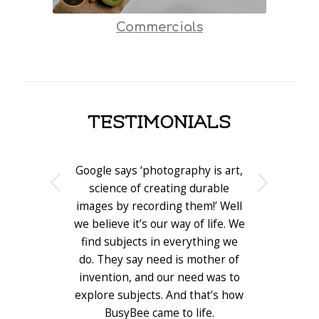
Commercials
TESTIMONIALS
Google says ‘photography is art,
Next
science of creating durable
images by recording them!’ Well
we believe it’s our way of life. We
find subjects in everything we
do. They say need is mother of
invention, and our need was to
explore subjects. And that’s how
BusyBee came to life.