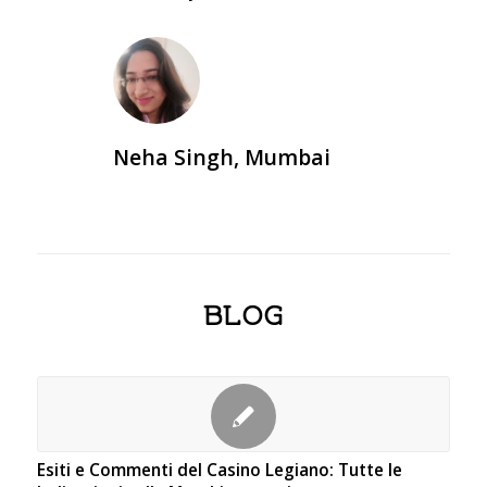
Neha Singh, Mumbai
BLOG
Esiti e Commenti del Casino Legiano: Tutte le