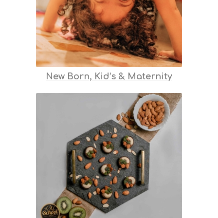
New Born, Kid’s & Maternity