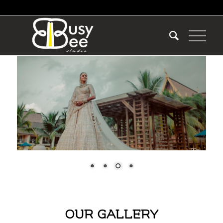
OUR GALLERY