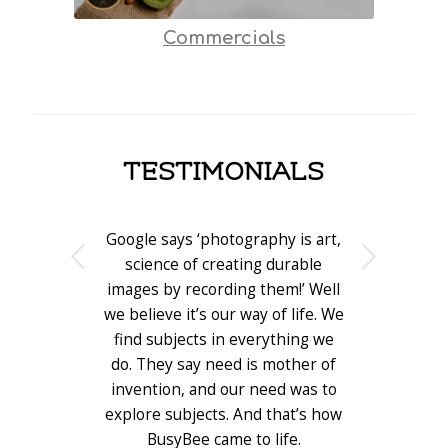
Commercials
TESTIMONIALS
Google says ‘photography is art,
Next
science of creating durable
images by recording them!’ Well
we believe it’s our way of life. We
find subjects in everything we
do. They say need is mother of
invention, and our need was to
explore subjects. And that’s how
BusyBee came to life.