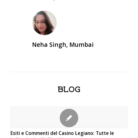
Neha Singh, Mumbai
BLOG
Esiti e Commenti del Casino Legiano: Tutte le