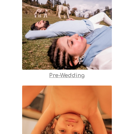
Pre-Wedding