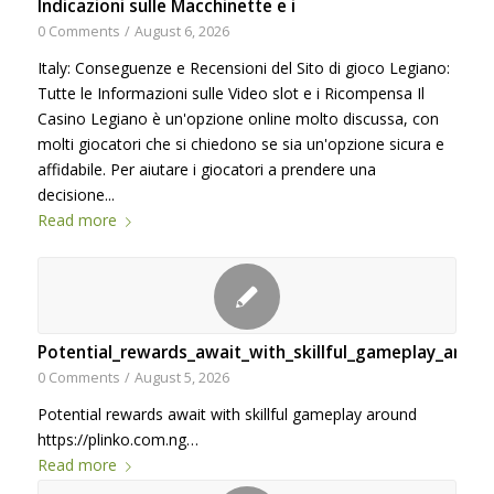
Indicazioni sulle Macchinette e i
0 Comments
/
August 6, 2026
Italy: Conseguenze e Recensioni del Sito di gioco Legiano:
Tutte le Informazioni sulle Video slot e i Ricompensa Il
Casino Legiano è un'opzione online molto discussa, con
molti giocatori che si chiedono se sia un'opzione sicura e
affidabile. Per aiutare i giocatori a prendere una
decisione...
Read more
Potential_rewards_await_with_skillful_gameplay_arou
0 Comments
/
August 5, 2026
Potential rewards await with skillful gameplay around
https://plinko.com.ng…
Read more