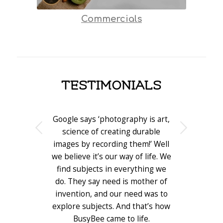
Commercials
TESTIMONIALS
Google says ‘photography is art,
Next
science of creating durable
images by recording them!’ Well
we believe it’s our way of life. We
find subjects in everything we
do. They say need is mother of
invention, and our need was to
explore subjects. And that’s how
BusyBee came to life.