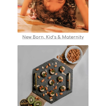
New Born, Kid’s & Maternity