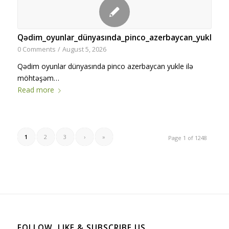
Qədim_oyunlar_dünyasında_pinco_azerbaycan_yukle_il
0 Comments
/
August 5, 2026
Qədim oyunlar dünyasında pinco azerbaycan yukle ilə
möhtəşəm…
Read more
1
2
3
›
»
Page 1 of 1248
FOLLOW, LIKE & SUBSCRIBE US