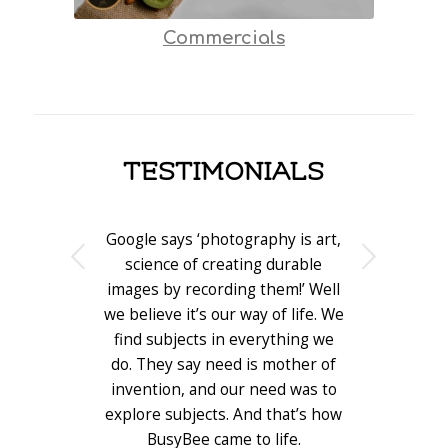
Commercials
TESTIMONIALS
Google says ‘photography is art,
Next
science of creating durable
images by recording them!’ Well
we believe it’s our way of life. We
find subjects in everything we
do. They say need is mother of
invention, and our need was to
explore subjects. And that’s how
BusyBee came to life.