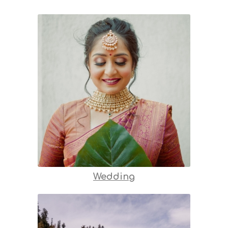
Wedding