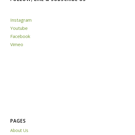
Instagram
Youtube
Facebook
Vimeo
PAGES
About Us