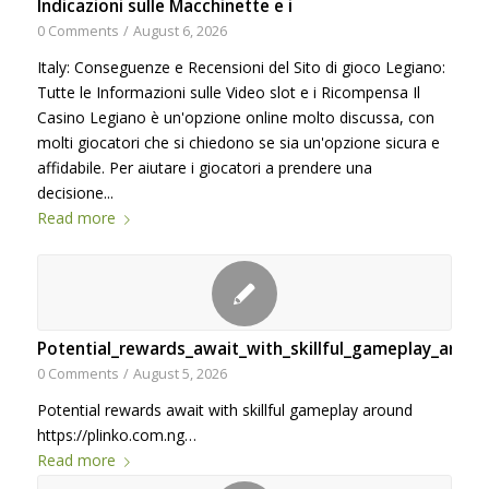
Indicazioni sulle Macchinette e i
0 Comments
/
August 6, 2026
Italy: Conseguenze e Recensioni del Sito di gioco Legiano:
Tutte le Informazioni sulle Video slot e i Ricompensa Il
Casino Legiano è un'opzione online molto discussa, con
molti giocatori che si chiedono se sia un'opzione sicura e
affidabile. Per aiutare i giocatori a prendere una
decisione...
Read more
Potential_rewards_await_with_skillful_gameplay_arou
0 Comments
/
August 5, 2026
Potential rewards await with skillful gameplay around
https://plinko.com.ng…
Read more