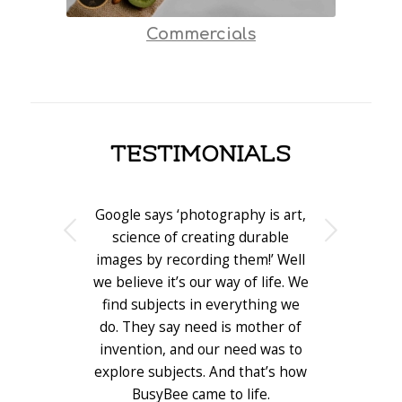
Commercials
TESTIMONIALS
Google says ‘photography is art,
Next
science of creating durable
images by recording them!’ Well
we believe it’s our way of life. We
find subjects in everything we
do. They say need is mother of
invention, and our need was to
explore subjects. And that’s how
BusyBee came to life.