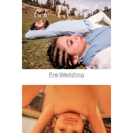
Pre-Wedding