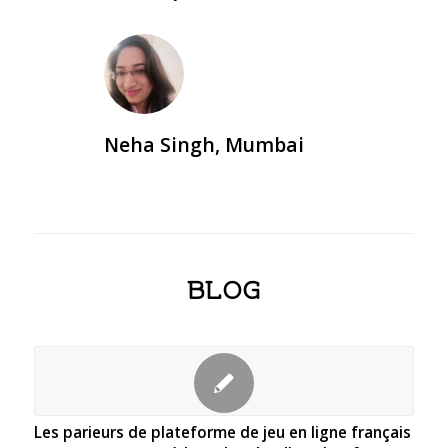
Neha Singh, Mumbai
BLOG
Les parieurs de plateforme de jeu en ligne français