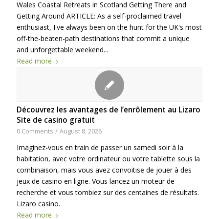
Wales Coastal Retreats in Scotland Getting There and
Getting Around ARTICLE: As a self-proclaimed travel
enthusiast, I've always been on the hunt for the UK's most
off-the-beaten-path destinations that commit a unique
and unforgettable weekend...
Read more
Découvrez les avantages de l’enrôlement au Lizaro
Site de casino gratuit
0 Comments
/
August 8, 2026
Imaginez-vous en train de passer un samedi soir à la
habitation, avec votre ordinateur ou votre tablette sous la
combinaison, mais vous avez convoitise de jouer à des
jeux de casino en ligne. Vous lancez un moteur de
recherche et vous tombiez sur des centaines de résultats.
Lizaro casino.
Read more