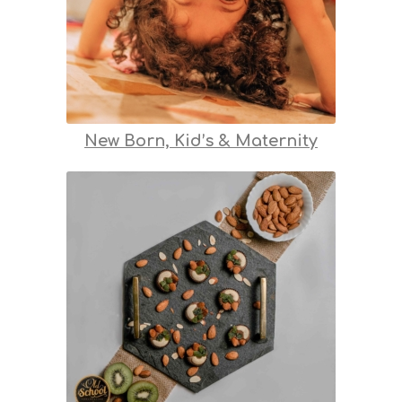
New Born, Kid’s & Maternity