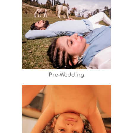
Pre-Wedding