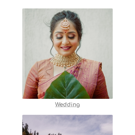
Wedding