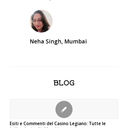
Neha Singh, Mumbai
BLOG
Esiti e Commenti del Casino Legiano: Tutte le