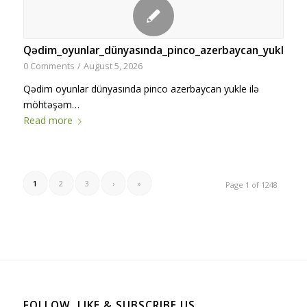
Qədim_oyunlar_dünyasında_pinco_azerbaycan_yukle_il
0 Comments
/
August 5, 2026
Qədim oyunlar dünyasında pinco azerbaycan yukle ilə
möhtəşəm…
Read more
1
2
3
›
»
Page 1 of 1248
FOLLOW, LIKE & SUBSCRIBE US