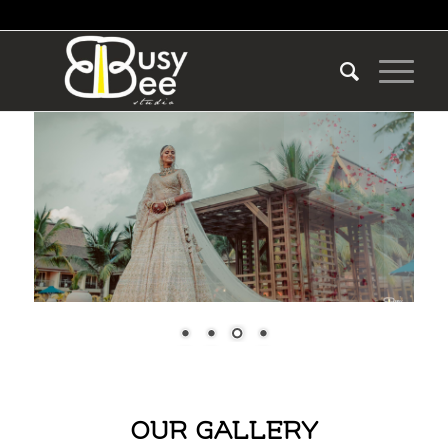
OUR GALLERY