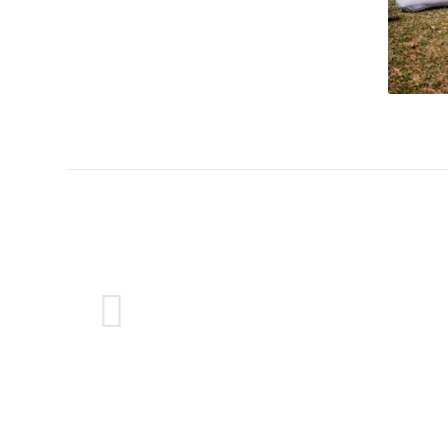
s
Google says ‘photography is art,
of life. We find subjects in 