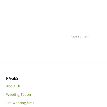
Page 1 of 1248
PAGES
About Us
Wedding Teaser
Pre Wedding films