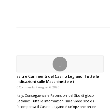
Esiti e Commenti del Casino Legiano: Tutte le
Indicazioni sulle Macchinette e i
0 Comments
/
August 6, 2026
Italy: Conseguenze e Recensioni del Sito di gioco
Legiano: Tutte le Informazioni sulle Video slot e i
Ricompensa Il Casino Legiano è un'opzione online