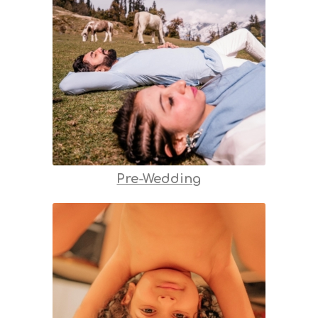
Pre-Wedding