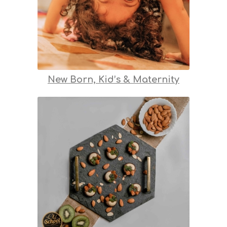
New Born, Kid’s & Maternity