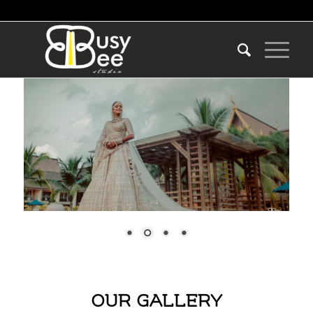
OUR GALLERY