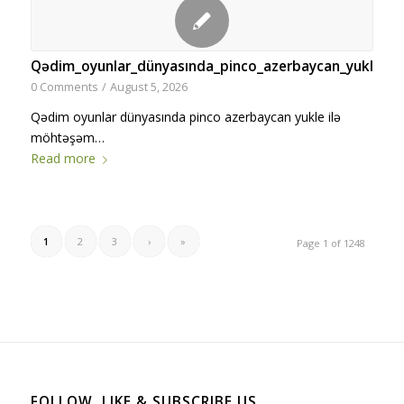
Qədim_oyunlar_dünyasında_pinco_azerbaycan_yukle_il
0 Comments
/
August 5, 2026
Qədim oyunlar dünyasında pinco azerbaycan yukle ilə
möhtəşəm…
Read more
1
2
3
›
»
Page 1 of 1248
FOLLOW, LIKE & SUBSCRIBE US