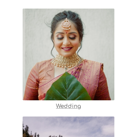
Wedding