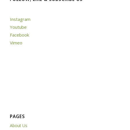
Instagram
Youtube
Facebook
Vimeo
PAGES
About Us