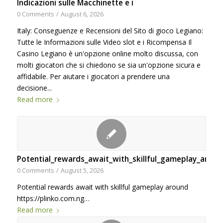
Indicazioni sulle Macchinette e i
0 Comments
/
August 6, 2026
Italy: Conseguenze e Recensioni del Sito di gioco Legiano:
Tutte le Informazioni sulle Video slot e i Ricompensa Il
Casino Legiano è un'opzione online molto discussa, con
molti giocatori che si chiedono se sia un'opzione sicura e
affidabile. Per aiutare i giocatori a prendere una
decisione...
Read more
Potential_rewards_await_with_skillful_gameplay_arou
0 Comments
/
August 5, 2026
Potential rewards await with skillful gameplay around
https://plinko.com.ng…
Read more