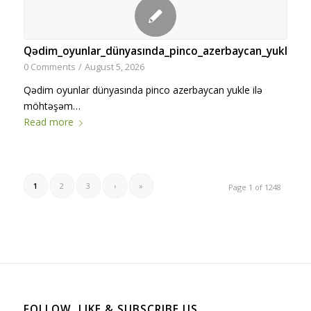
Qədim_oyunlar_dünyasında_pinco_azerbaycan_yukle_il
0 Comments
/
August 5, 2026
Qədim oyunlar dünyasında pinco azerbaycan yukle ilə
möhtəşəm…
Read more
1
2
3
›
»
Page 1 of 1248
FOLLOW, LIKE & SUBSCRIBE US