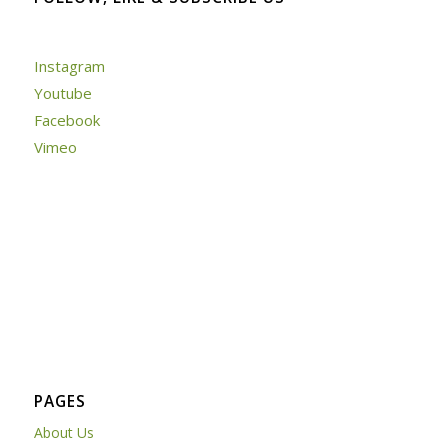
Instagram
Youtube
Facebook
Vimeo
PAGES
About Us