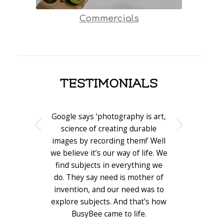
Commercials
TESTIMONIALS
Google says ‘photography is art,
Next
science of creating durable
images by recording them!’ Well
we believe it’s our way of life. We
find subjects in everything we
do. They say need is mother of
invention, and our need was to
explore subjects. And that’s how
BusyBee came to life.