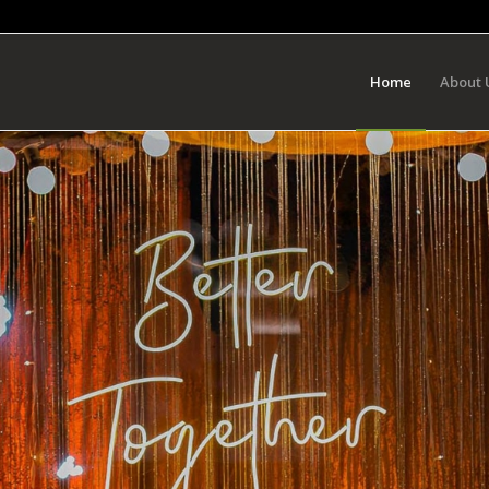
Home
About 