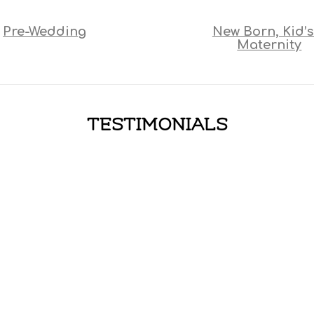
Pre-Wedding
New Born, Kid’s
Maternity
TESTIMONIALS
 science of creating durable images by recording th
everything we do. They say need is mother of inventio
subjects. And that’s how BusyBee came to life.
Neha Singh, Mumbai