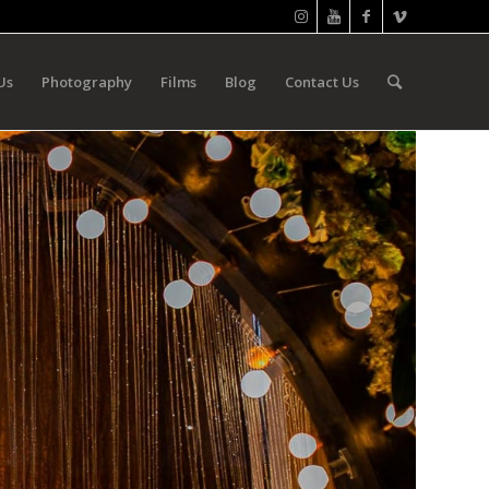
Us
Photography
Films
Blog
Contact Us