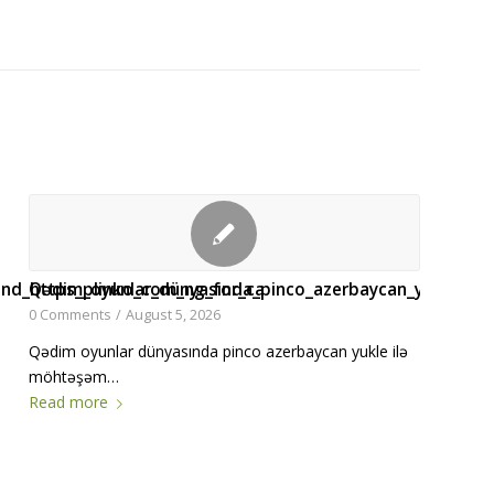
und_https_plinko_com_ng_for_ca
Qədim_oyunlar_dünyasında_pinco_azerbaycan_yukle_ilə
0 Comments
/
August 5, 2026
Qədim oyunlar dünyasında pinco azerbaycan yukle ilə
möhtəşəm…
Read more