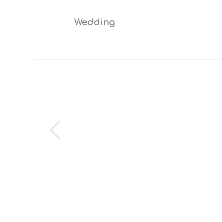
Wedding
s
Google says ‘photography is art,
of life. We find subjects in 