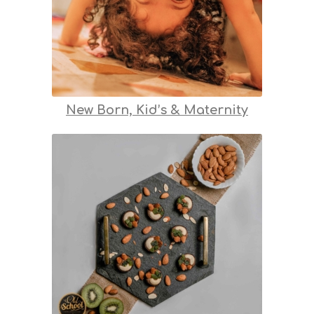
New Born, Kid’s & Maternity