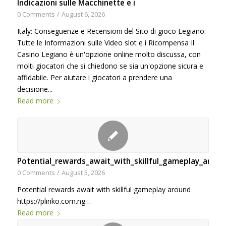
Indicazioni sulle Macchinette e i
0 Comments
/
August 6, 2026
Italy: Conseguenze e Recensioni del Sito di gioco Legiano:
Tutte le Informazioni sulle Video slot e i Ricompensa Il
Casino Legiano è un'opzione online molto discussa, con
molti giocatori che si chiedono se sia un'opzione sicura e
affidabile. Per aiutare i giocatori a prendere una
decisione...
Read more
Potential_rewards_await_with_skillful_gameplay_arou
0 Comments
/
August 5, 2026
Potential rewards await with skillful gameplay around
https://plinko.com.ng…
Read more