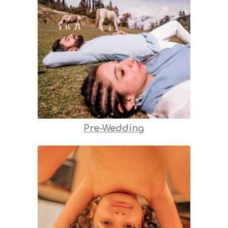
Pre-Wedding