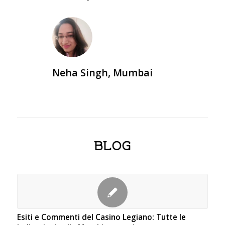
Neha Singh, Mumbai
BLOG
Esiti e Commenti del Casino Legiano: Tutte le