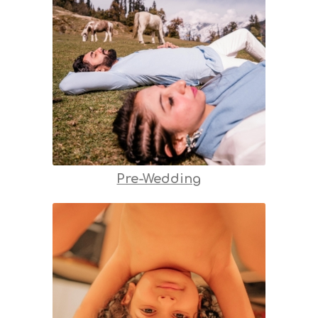
Pre-Wedding