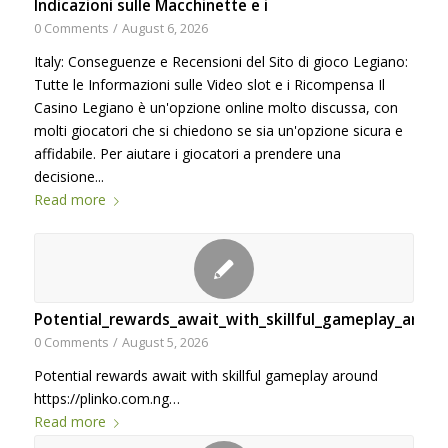
Indicazioni sulle Macchinette e i
0 Comments
/
August 6, 2026
Italy: Conseguenze e Recensioni del Sito di gioco Legiano:
Tutte le Informazioni sulle Video slot e i Ricompensa Il
Casino Legiano è un'opzione online molto discussa, con
molti giocatori che si chiedono se sia un'opzione sicura e
affidabile. Per aiutare i giocatori a prendere una
decisione...
Read more
Potential_rewards_await_with_skillful_gameplay_arou
0 Comments
/
August 5, 2026
Potential rewards await with skillful gameplay around
https://plinko.com.ng…
Read more