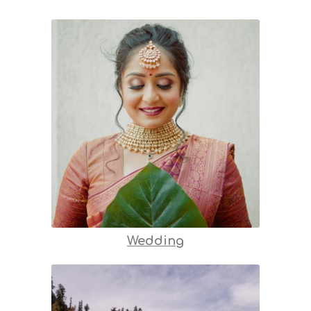
Wedding