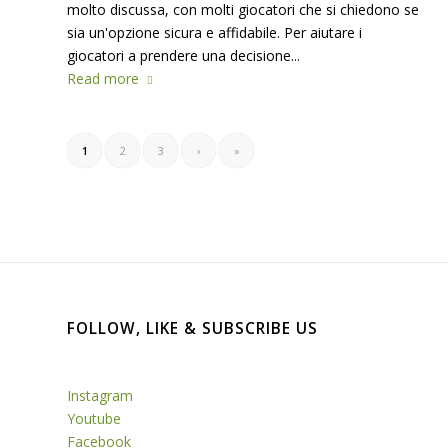
molto discussa, con molti giocatori che si chiedono se
sia un'opzione sicura e affidabile. Per aiutare i
giocatori a prendere una decisione...
Read more
1
2
3
›
»
FOLLOW, LIKE & SUBSCRIBE US
Instagram
Youtube
Facebook