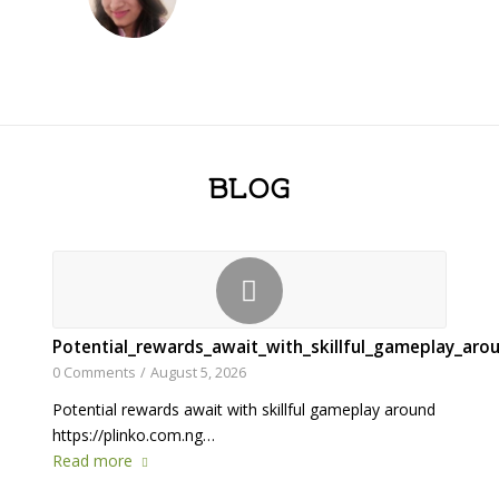
BLOG
Potential_rewards_await_with_skillful_gameplay_aro
0 Comments
/
August 5, 2026
Potential rewards await with skillful gameplay around
https://plinko.com.ng…
Read more