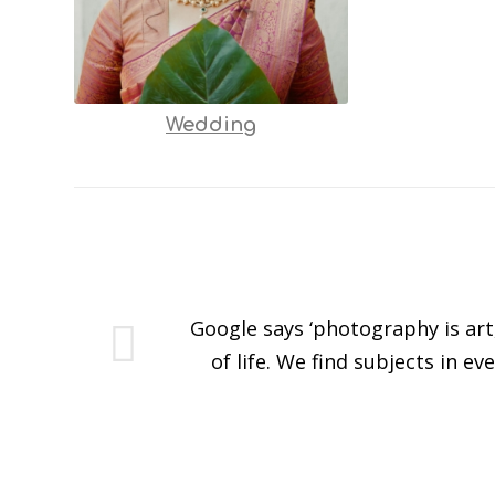
Wedding
s
Google says ‘photography is art,
of life. We find subjects in 