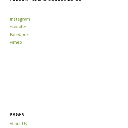
Instagram
Youtube
Facebook
Vimeo
PAGES
About Us