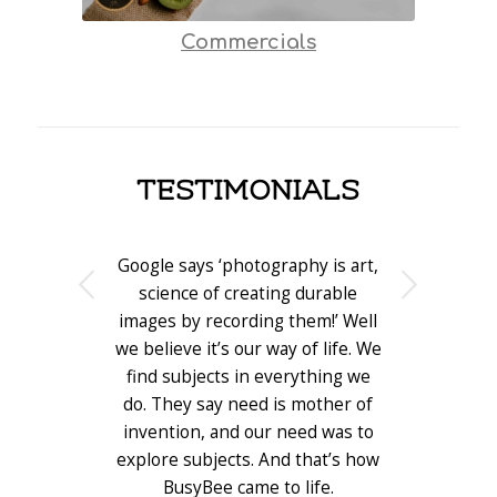
Commercials
TESTIMONIALS
Google says ‘photography is art,
Next
science of creating durable
images by recording them!’ Well
we believe it’s our way of life. We
find subjects in everything we
do. They say need is mother of
invention, and our need was to
explore subjects. And that’s how
BusyBee came to life.