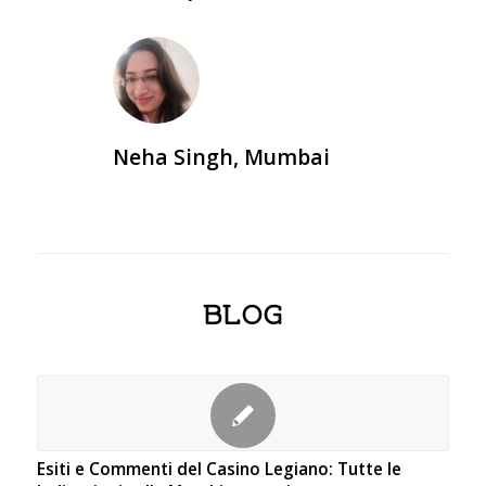
Neha Singh, Mumbai
BLOG
Esiti e Commenti del Casino Legiano: Tutte le