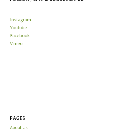
Instagram
Youtube
Facebook
Vimeo
PAGES
About Us