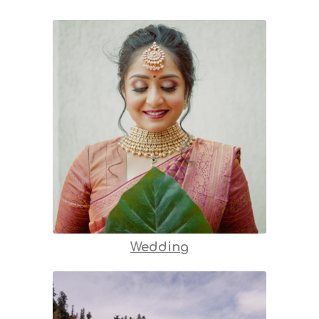
Wedding