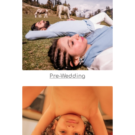
Pre-Wedding