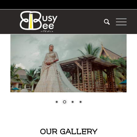
OUR GALLERY