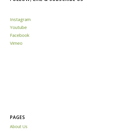
Instagram
Youtube
Facebook
Vimeo
PAGES
About Us