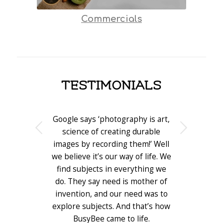
Commercials
TESTIMONIALS
Google says ‘photography is art,
Next
science of creating durable
images by recording them!’ Well
we believe it’s our way of life. We
find subjects in everything we
do. They say need is mother of
invention, and our need was to
explore subjects. And that’s how
BusyBee came to life.