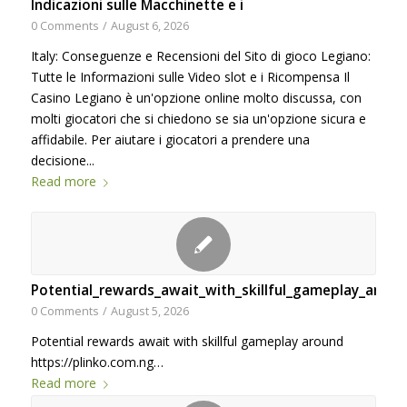
Indicazioni sulle Macchinette e i
0 Comments
/
August 6, 2026
Italy: Conseguenze e Recensioni del Sito di gioco Legiano:
Tutte le Informazioni sulle Video slot e i Ricompensa Il
Casino Legiano è un'opzione online molto discussa, con
molti giocatori che si chiedono se sia un'opzione sicura e
affidabile. Per aiutare i giocatori a prendere una
decisione...
Read more
Potential_rewards_await_with_skillful_gameplay_arou
0 Comments
/
August 5, 2026
Potential rewards await with skillful gameplay around
https://plinko.com.ng…
Read more