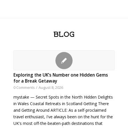
BLOG
Exploring the UK’s Number one Hidden Gems
for a Break Getaway
0 Comments
/
August 8, 2026
mystake — Secret Spots in the North Hidden Delights
in Wales Coastal Retreats in Scotland Getting There
and Getting Around ARTICLE: As a self-proclaimed
travel enthusiast, I've always been on the hunt for the
UK's most off-the-beaten-path destinations that