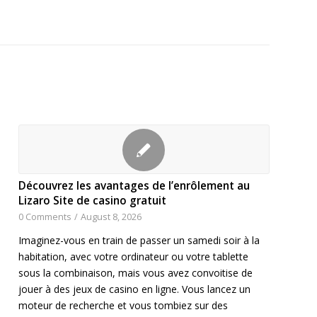
Découvrez les avantages de l’enrôlement au
Lizaro Site de casino gratuit
0 Comments
/
August 8, 2026
Imaginez-vous en train de passer un samedi soir à la
habitation, avec votre ordinateur ou votre tablette
sous la combinaison, mais vous avez convoitise de
jouer à des jeux de casino en ligne. Vous lancez un
moteur de recherche et vous tombiez sur des