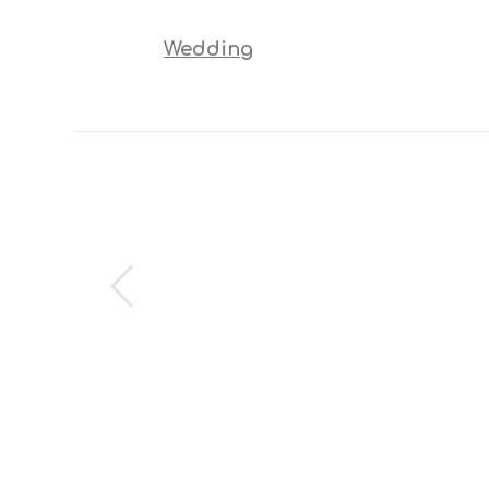
Wedding
s
Google says ‘photography is art,
of life. We find subjects in 