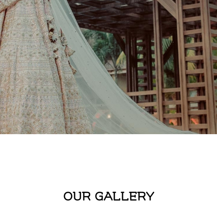
OUR GALLERY