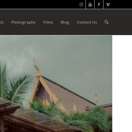
Us
Photography
Films
Blog
Contact Us