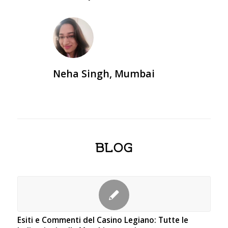
Neha Singh, Mumbai
BLOG
Esiti e Commenti del Casino Legiano: Tutte le