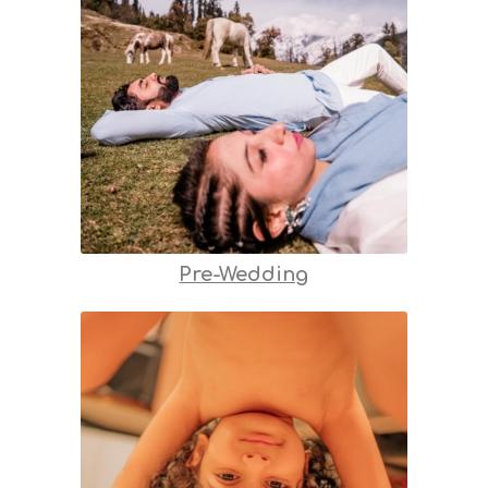
Pre-Wedding