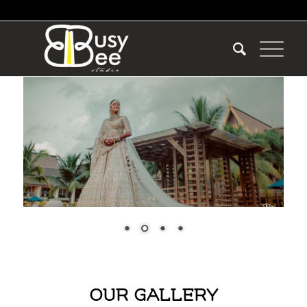
OUR GALLERY