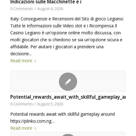
Indicazioni sulle Macchinette e i
0 Comments
/
August 6, 2026
Italy: Conseguenze e Recensioni del Sito di gioco Legiano:
Tutte le Informazioni sulle Video slot e i Ricompensa Il
Casino Legiano è un'opzione online molto discussa, con
molti giocatori che si chiedono se sia un'opzione sicura e
affidabile. Per aiutare i giocatori a prendere una
decisione...
Read more
Potential_rewards_await_with_skillful_gameplay_arou
0 Comments
/
August 5, 2026
Potential rewards await with skillful gameplay around
https://plinko.com.ng…
Read more