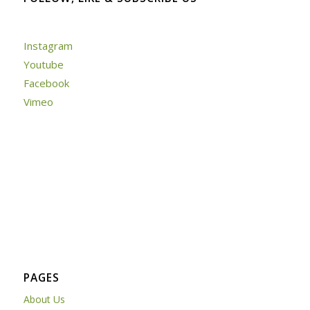
Instagram
Youtube
Facebook
Vimeo
PAGES
About Us