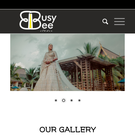
OUR GALLERY