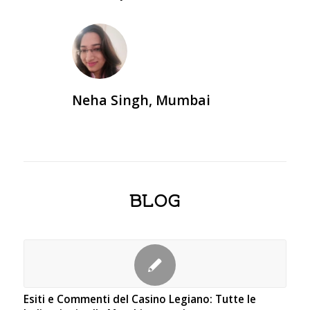
Neha Singh, Mumbai
BLOG
Esiti e Commenti del Casino Legiano: Tutte le