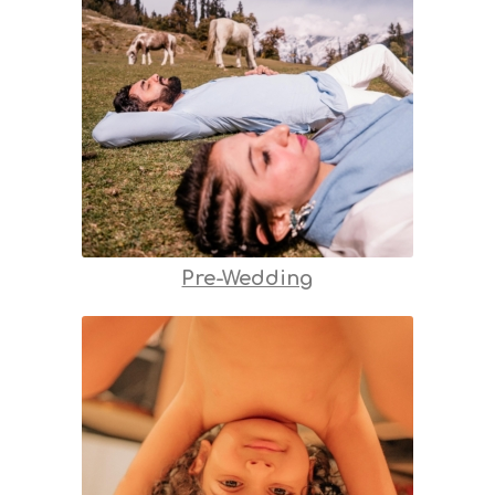
Pre-Wedding