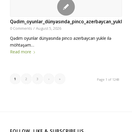
Qədim_oyunlar_dünyasında_pinco_azerbaycan_yukle_il
0 Comments
/
August 5, 2026
Qədim oyunlar dünyasında pinco azerbaycan yukle ilə
möhtəşəm…
Read more
1
2
3
›
»
Page 1 of 1248
FOLLOW, LIKE & SUBSCRIBE US