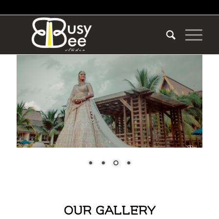
OUR GALLERY