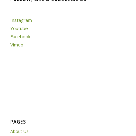
Instagram
Youtube
Facebook
Vimeo
PAGES
About Us