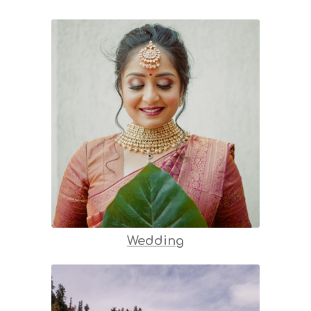
Wedding