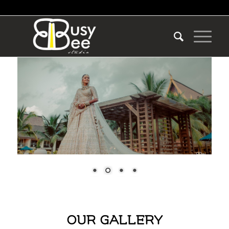
OUR GALLERY