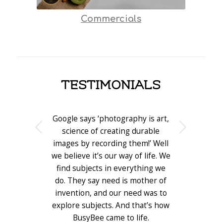
Commercials
TESTIMONIALS
Google says ‘photography is art,
Next
science of creating durable
images by recording them!’ Well
we believe it’s our way of life. We
find subjects in everything we
do. They say need is mother of
invention, and our need was to
explore subjects. And that’s how
BusyBee came to life.