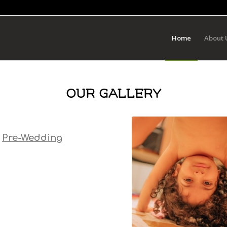
Home
About 
OUR GALLERY
Pre-Wedding