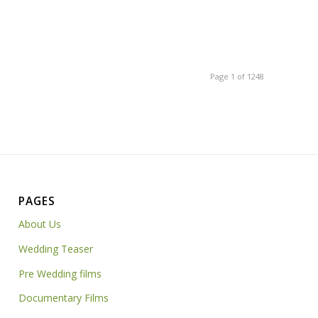
Page 1 of 1248
PAGES
About Us
Wedding Teaser
Pre Wedding films
Documentary Films