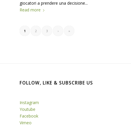
giocatori a prendere una decisione...
Read more
1
2
3
›
»
FOLLOW, LIKE & SUBSCRIBE US
Instagram
Youtube
Facebook
Vimeo