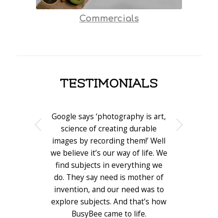
Commercials
TESTIMONIALS
Google says ‘photography is art,
Next
science of creating durable
images by recording them!’ Well
we believe it’s our way of life. We
find subjects in everything we
do. They say need is mother of
invention, and our need was to
explore subjects. And that’s how
BusyBee came to life.