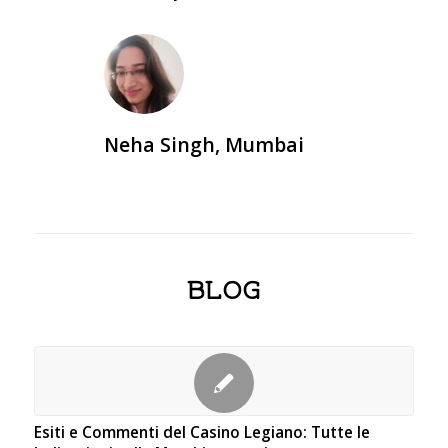
Neha Singh, Mumbai
BLOG
Esiti e Commenti del Casino Legiano: Tutte le