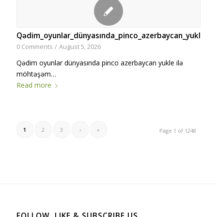
Qədim_oyunlar_dünyasında_pinco_azerbaycan_yukle_il
0 Comments
/
August 5, 2026
Qədim oyunlar dünyasında pinco azerbaycan yukle ilə
möhtəşəm…
Read more
1
2
3
›
»
Page 1 of 1248
FOLLOW, LIKE & SUBSCRIBE US