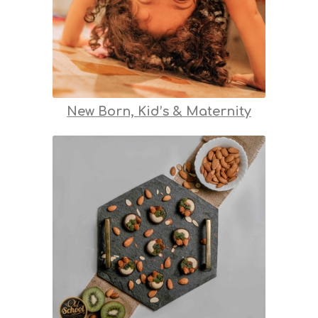
New Born, Kid’s & Maternity