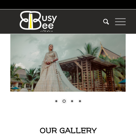
OUR GALLERY