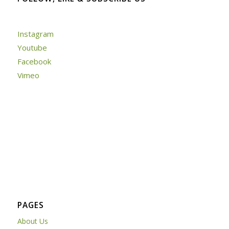
Instagram
Youtube
Facebook
Vimeo
PAGES
About Us