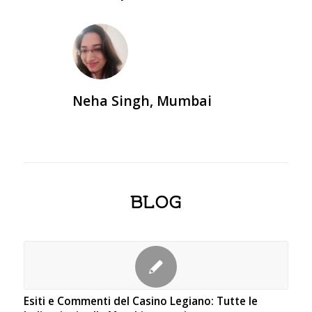
Neha Singh, Mumbai
BLOG
Esiti e Commenti del Casino Legiano: Tutte le