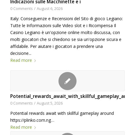
Indicazioni sulle Macchinette e i
0 Comments
/
August 6, 2026
Italy: Conseguenze e Recensioni del Sito di gioco Legiano:
Tutte le Informazioni sulle Video slot e i Ricompensa Il
Casino Legiano è un'opzione online molto discussa, con
molti giocatori che si chiedono se sia un'opzione sicura e
affidabile. Per aiutare i giocatori a prendere una
decisione...
Read more
Potential_rewards_await_with_skillful_gameplay_arou
0 Comments
/
August 5, 2026
Potential rewards await with skillful gameplay around
https://plinko.com.ng…
Read more