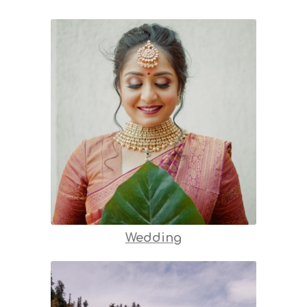
Wedding