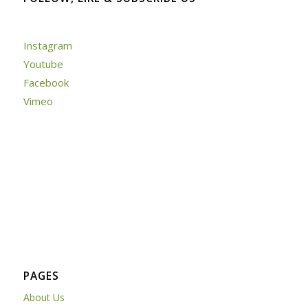
Instagram
Youtube
Facebook
Vimeo
PAGES
About Us