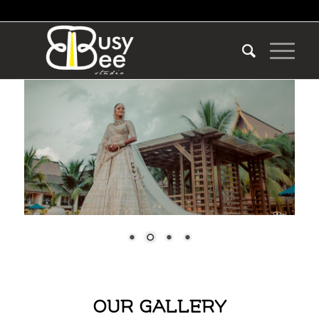
OUR GALLERY