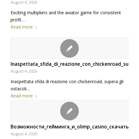
August 4, 2026
Exciting multipliers and the aviator game for consistent
profit…
Read more
Inaspettata_sfida_di_reazione_con_chickenroad_supera_g
August 4, 2026
Inaspettata sfida di reazione con chickenroad, supera gli
ostacoli…
Read more
Возможности_гейминга_и_olimp_casino_скачать_дл
August 4, 2026