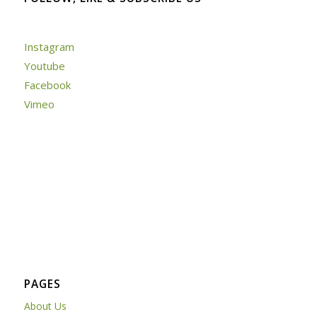
Instagram
Youtube
Facebook
Vimeo
PAGES
About Us