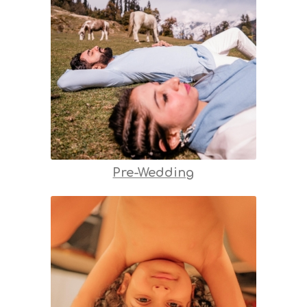
Pre-Wedding